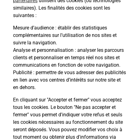
partenaires
utilisent des cookies (ou technologies
similaires). Les finalités des cookies sont les
suivantes :
Quel réseau utilise La Poste Mobile ?
Mesure d’audience
: établir des statistiques
complémentaires sur l’utilisation de nos sites et
suivre la navigation.
Est-ce que je peux garder mon
numéro de mobile gratuitement ?
Analyse et personnalisation
: analyser les parcours
clients et personnaliser en temps réel nos sites et
communications en fonction de votre navigation.
Est-ce que je peux bénéficier de la 5G
Publicité
: permettre de vous adresser des publicités
avec La Poste Mobile ?
en lien avec vos centres d’intérêts sur notre site et
en dehors.
Est-ce que je peux utiliser mon forfait
à l’étranger avec La Poste Mobile ?
En cliquant sur "Accepter et fermer" vous acceptez
tous les cookies. Le bouton "Ne pas accepter et
fermer" vous permet d'indiquer votre refus et seuls
Est-ce que je peux payer mon
les cookies nécessaires au fonctionnement du site
smartphone Samsung en plusieurs
seront déposés. Vous pouvez modifier vos choix à
fois avec La Poste Mobile ?
tout moment ou obtenir plus d'informations via