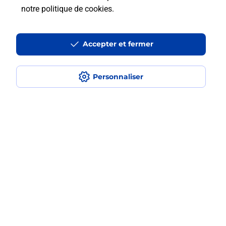
notre politique de cookies
.
Est-ce que je peux assurer mon
smartphone Samsung ?
Accepter et fermer
Localiser
Liste
Pyrénées Atlantiques
ARUDY
ARUDY
Personnaliser
Acheter un smartphone Samsung
Plan du site
Accessibilité : partiellement conforme
Conditions contractuelles
Mentions légales