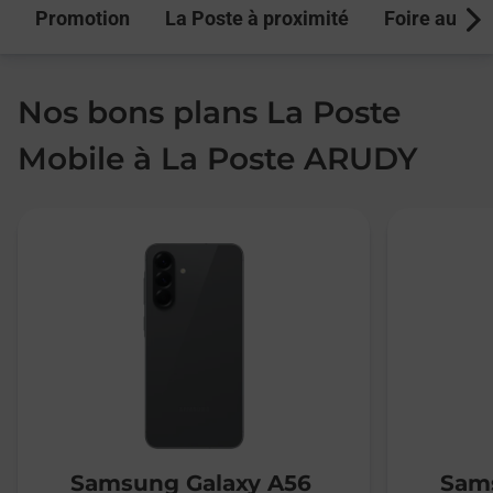
Promotion
La Poste à proximité
Foire aux q
Next
Nos bons plans La Poste
Mobile à La Poste ARUDY
Samsung Galaxy A56
Sams