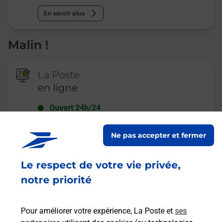
En savoir plus
Malin !
La Poste
en ligne
Ouvert 24h/24
En savoir plus
Ne pas accepter et fermer
Le respect de votre vie privée,
Recherchez un autre point de contact
notre priorité
Pour améliorer votre expérience, La Poste et
ses
Questions fréquemment posées