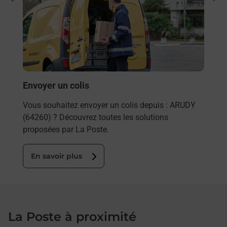
rieur
Vous
ez
de c
ste à
télé
Post
En
Envoyer un colis
Vous souhaitez envoyer un colis depuis : ARUDY
(64260) ? Découvrez toutes les solutions
proposées par La Poste.
En savoir plus
La Poste à proximité