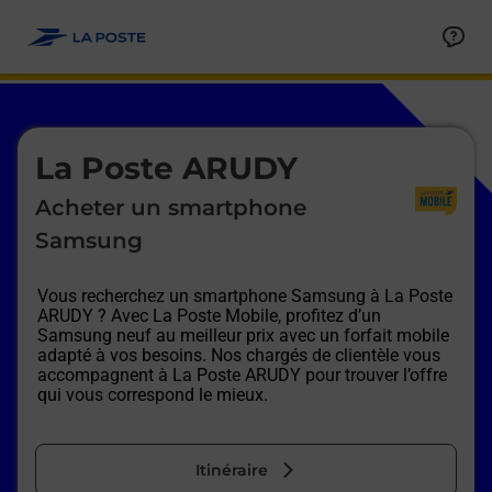
Le lien s'ouvre dans un nouvel onglet
Allez au contenu
Afficher ou masquer la réponse
Afficher ou masquer la réponse
Afficher ou masquer la réponse
Afficher ou masquer la réponse
Afficher ou masquer la réponse
Afficher ou masquer la réponse
Le lien s'ouvre dans un nouvel onglet
La Poste ARUDY
Acheter un smartphone
Samsung
Vous recherchez un smartphone Samsung à
La Poste
ARUDY
? Avec La Poste Mobile, profitez d’un
Samsung neuf au meilleur prix avec un forfait mobile
adapté à vos besoins. Nos chargés de clientèle vous
accompagnent à
La Poste ARUDY
pour trouver l’offre
qui vous correspond le mieux.
Itinéraire