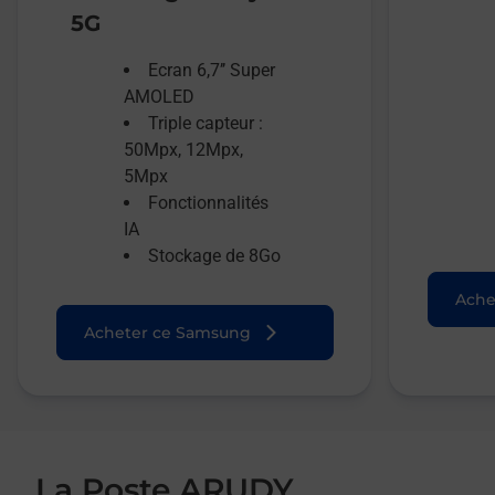
5G
Ecran 6,7’’ Super
AMOLED
Triple capteur :
50Mpx, 12Mpx,
5Mpx
Fonctionnalités
IA
Stockage de 8Go
Ache
Acheter ce Samsung
La Poste ARUDY