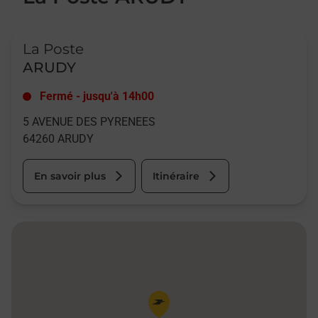
Le lien s'ouvre dans un nouvel onglet
La Poste
ARUDY
Fermé
-
jusqu'à
14h00
5 AVENUE DES PYRENEES
64260
ARUDY
En savoir plus
Itinéraire
Pin de la carte