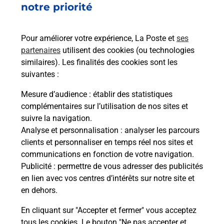
notre priorité
rieur
de c
ez
télé
ste à
de P
Pour améliorer votre expérience, La Poste et
ses
partenaires
utilisent des cookies (ou technologies
En
similaires). Les finalités des cookies sont les
suivantes :
Acheter un iPhone neuf ou reconditionné
Mesure d’audience
: établir des statistiques
Vous recherchez un smartphone pas cher proche
complémentaires sur l’utilisation de nos sites et
de chez vous ? Découvrez notre offre de
suivre la navigation.
téléphones iPhone Apple dans vos bureaux de
Analyse et personnalisation
: analyser les parcours
Poste à ARTIX (64170) !
clients et personnaliser en temps réel nos sites et
communications en fonction de votre navigation.
En savoir plus
Publicité
: permettre de vous adresser des publicités
en lien avec vos centres d’intérêts sur notre site et
en dehors.
En cliquant sur "Accepter et fermer" vous acceptez
Questions fréquemment posées
tous les cookies. Le bouton "Ne pas accepter et