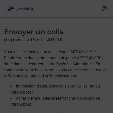
Allez au contenu
Afficher ou masquer la réponse
Afficher ou masquer la réponse
Afficher ou masquer la réponse
Envoyer un colis
depuis La Poste ARTIX
Vous désirez envoyer un colis depuis ARTIX 64170 ?
Rendez-vous dans votre bureau de poste ARTIX (64170),
situé dans le département de Pyrénées Atlantiques. En
fonction de votre besoin, nous vous conseillerons sur nos
différentes solutions d'affranchissement :
Impression d'étiquettes colis avec Colissimo ou
Chronopost ;
Achat d'emballages préaffranchis Colissimo ou
Chronopost