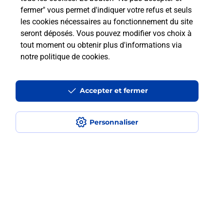
fermer" vous permet d'indiquer votre refus et seuls
les cookies nécessaires au fonctionnement du site
Comment retourner un colis acheté
seront déposés. Vous pouvez modifier vos choix à
en ligne depuis votre boîte aux lettres
tout moment ou obtenir plus d'informations via
?
notre politique de cookies
.
Comment envoyer un colis ou faire un
retour chez un e-commerçant sans se
Accepter et fermer
déplacer ?
Personnaliser
Envoyer un petit colis au meilleur
prix ?
Localiser
Liste
Pyrénées Atlantiques
ARTIX
ARTIX
Envoi de colis