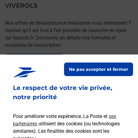
VIVEROLS
Nos offres de téléassistance téléalarme vous intéressent ?
Sachez qu'il est tout à fait possible de souscrire en ligne
sur laposte.fr. Découvrez en détails nos formules et
modalités de souscription :
Le lien s'ouvre dans un nouvel onglet
Souscrire en ligne
Ne pas accepter et fermer
Le respect de votre vie privée,
Services
notre priorité
En savoir plus
En sa
Pour améliorer votre expérience, La Poste et
ses
partenaires
utilisent des cookies (ou technologies
Ach
dent
sui
similaires). Les finalités des cookies sont les