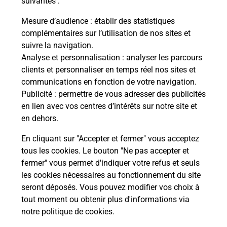
suivantes :
Vous
de c
Mesure d’audience
: établir des statistiques
télé
complémentaires sur l’utilisation de nos sites et
de P
suivre la navigation.
Analyse et personnalisation
: analyser les parcours
En
clients et personnaliser en temps réel nos sites et
Acheter un iPhone neuf ou reconditionné
communications en fonction de votre navigation.
Publicité
: permettre de vous adresser des publicités
Vous recherchez un smartphone pas cher proche
en lien avec vos centres d’intérêts sur notre site et
de chez vous ? Découvrez notre offre de
en dehors.
téléphones iPhone Apple dans vos bureaux de
Poste à VIVEROLS (63840) !
En cliquant sur "Accepter et fermer" vous acceptez
tous les cookies. Le bouton "Ne pas accepter et
En savoir plus
fermer" vous permet d'indiquer votre refus et seuls
les cookies nécessaires au fonctionnement du site
seront déposés. Vous pouvez modifier vos choix à
tout moment ou obtenir plus d'informations via
Questions fréquemment posées
notre politique de cookies
.