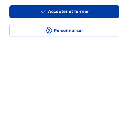
Accepter et fermer
La téléassistance classique avec
médaillon d’alarme qu’est ce que
c’est ?
Personnaliser
Comment fonctionne la
téléassistance classique ?
Comment est installée la
téléassistance classique ?
Localiser
Liste
Puy-de-Dôme
VIVEROLS
VIVEROLS
Teleassistance