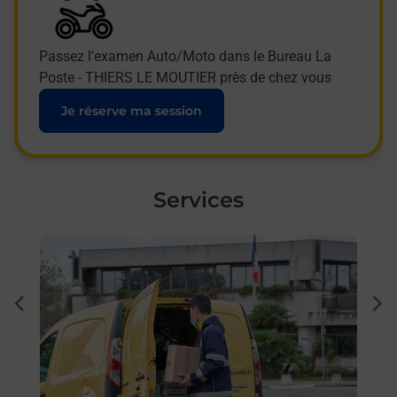
Passez l'examen Auto/Moto dans le Bureau La
Poste - THIERS LE MOUTIER près de chez vous
Je réserve ma session
Services
En savoir plus
En sa
à
Sous
dent
sui
ar La
Besoi
et/ou
les 