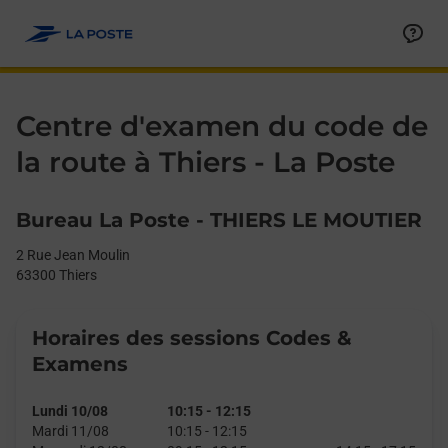
Le lien s'ouvre dans un nouvel onglet
Allez au contenu
Day of the Week
Get directions to La Poste - Centre d’examen du code de la rout
Afficher ou masquer la réponse
Afficher ou masquer la réponse
Afficher ou masquer la réponse
Afficher ou masquer la réponse
Afficher ou masquer la réponse
Afficher ou masquer la réponse
Afficher ou masquer la réponse
Afficher ou masquer la réponse
Afficher ou masquer la réponse
Afficher ou masquer le contenu
Hours
Centre d'examen du code de
la route à Thiers - La Poste
Bureau La Poste - THIERS LE MOUTIER
2 Rue Jean Moulin
63300
Thiers
Horaires des sessions Codes &
Examens
Lundi 10/08
10:15
-
12:15
Mardi 11/08
10:15
-
12:15