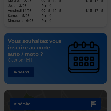
Mercredi 12/08
09:15
-
12:15
14:15
-
17:15
Jeudi 13/08
Fermé
Vendredi 14/08
09:15
-
12:15
14:15
-
17:15
Samedi 15/08
Fermé
Dimanche 16/08
Fermé
Vous souhaitez vous
inscrire au code
auto / moto ?
C'est par ici !
Je réserve
Itinéraire