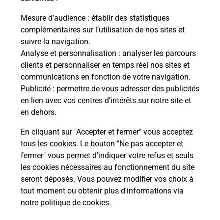
Combien de temps dure l'examen du
Mesure d’audience
: établir des statistiques
code de la route ?
complémentaires sur l’utilisation de nos sites et
suivre la navigation.
Comment s'inscrire au code de la
Analyse et personnalisation
: analyser les parcours
route ?
clients et personnaliser en temps réel nos sites et
communications en fonction de votre navigation.
Combien de fautes pour le code de la
Publicité
: permettre de vous adresser des publicités
route ?
en lien avec vos centres d’intérêts sur notre site et
en dehors.
En cliquant sur "Accepter et fermer" vous acceptez
tous les cookies. Le bouton "Ne pas accepter et
fermer" vous permet d'indiquer votre refus et seuls
les cookies nécessaires au fonctionnement du site
En Savoir Plus sur Thiers
seront déposés. Vous pouvez modifier vos choix à
tout moment ou obtenir plus d'informations via
notre politique de cookies
.