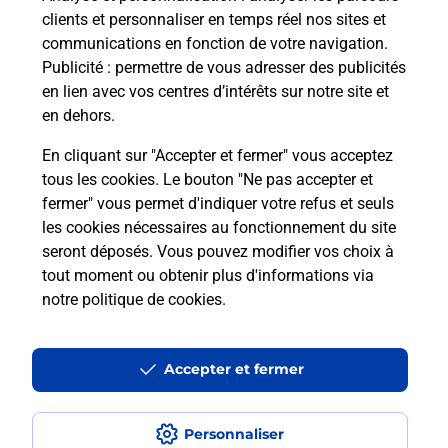
clients et personnaliser en temps réel nos sites et
communications en fonction de votre navigation.
Questions fréquemment posées
Publicité
: permettre de vous adresser des publicités
en lien avec vos centres d’intérêts sur notre site et
en dehors.
Quel réseau utilise La Poste Mobile ?
En cliquant sur "Accepter et fermer" vous acceptez
tous les cookies. Le bouton "Ne pas accepter et
Est-ce que je peux garder mon
fermer" vous permet d'indiquer votre refus et seuls
numéro de mobile gratuitement ?
les cookies nécessaires au fonctionnement du site
seront déposés. Vous pouvez modifier vos choix à
Est-ce que je peux bénéficier de la 5G
tout moment ou obtenir plus d'informations via
avec La Poste Mobile ?
notre politique de cookies
.
Est-ce que je peux utiliser mon forfait
à l’étranger avec La Poste Mobile ?
Accepter et fermer
Est-ce que je peux payer mon iPhone
Personnaliser