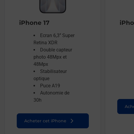
iPhone 17
iPho
Ecran 6,3’’ Super
Retina XDR
Double capteur
photo 48Mpx et
48Mpx
Stabilisateur
optique
Puce A19
Autonomie de
30h
Ache
Acheter cet iPhone