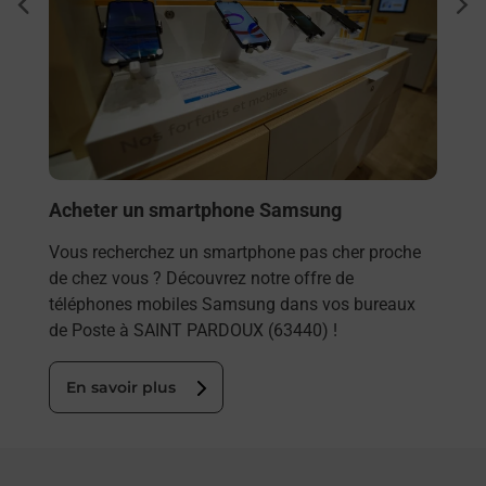
dent
sui
Vous
rieur
PARD
ez
solu
ste à
En
Acheter un smartphone Samsung
Vous recherchez un smartphone pas cher proche
de chez vous ? Découvrez notre offre de
téléphones mobiles Samsung dans vos bureaux
de Poste à SAINT PARDOUX (63440) !
En savoir plus