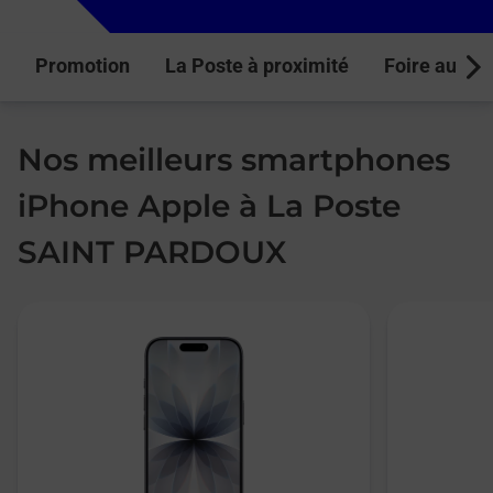
Promotion
La Poste à proximité
Foire aux q
Next
Nos meilleurs smartphones
iPhone Apple à La Poste
SAINT PARDOUX