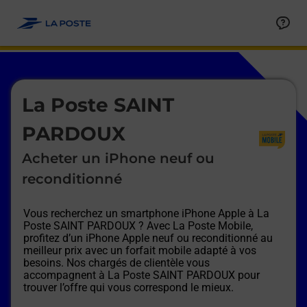
Le lien s'ouvre dans un nouvel onglet
Allez au contenu
Afficher ou masquer la réponse
Afficher ou masquer la réponse
Afficher ou masquer la réponse
Afficher ou masquer la réponse
Afficher ou masquer la réponse
Afficher ou masquer la réponse
Le lien s'ouvre dans un nouvel onglet
La Poste SAINT
PARDOUX
Acheter un iPhone neuf ou
reconditionné
Vous recherchez un smartphone iPhone Apple à
La
Poste SAINT PARDOUX
? Avec La Poste Mobile,
profitez d’un iPhone Apple neuf ou reconditionné au
meilleur prix avec un forfait mobile adapté à vos
besoins. Nos chargés de clientèle vous
accompagnent à
La Poste SAINT PARDOUX
pour
trouver l’offre qui vous correspond le mieux.