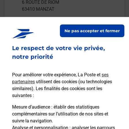
6 ROUTE DE RIOM
63410
MANZAT
En savoir plus
Ne pas accepter et fermer
Malin !
Le respect de votre vie privée,
notre priorité
La Poste
en ligne
Pour améliorer votre expérience, La Poste et
ses
Ouvert 24h/24
partenaires
utilisent des cookies (ou technologies
similaires). Les finalités des cookies sont les
En savoir plus
suivantes :
Mesure d’audience
: établir des statistiques
Recherchez un autre point de contact
complémentaires sur l’utilisation de nos sites et
suivre la navigation.
Analyse et personnalisation
: analyser les parcours