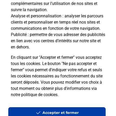
complémentaires sur l’utilisation de nos sites et
suivre la navigation.
Analyse et personnalisation
: analyser les parcours
clients et personnaliser en temps réel nos sites et
Questions fréquemment posées
communications en fonction de votre navigation.
Publicité
: permettre de vous adresser des publicités
en lien avec vos centres d’intérêts sur notre site et
Quel réseau utilise La Poste Mobile ?
en dehors.
En cliquant sur "Accepter et fermer" vous acceptez
Est-ce que je peux garder mon
tous les cookies. Le bouton "Ne pas accepter et
numéro de mobile gratuitement ?
fermer" vous permet d'indiquer votre refus et seuls
les cookies nécessaires au fonctionnement du site
Est-ce que je peux bénéficier de la 5G
seront déposés. Vous pouvez modifier vos choix à
avec La Poste Mobile ?
tout moment ou obtenir plus d'informations via
notre politique de cookies
.
Est-ce que je peux utiliser mon forfait
à l’étranger avec La Poste Mobile ?
Accepter et fermer