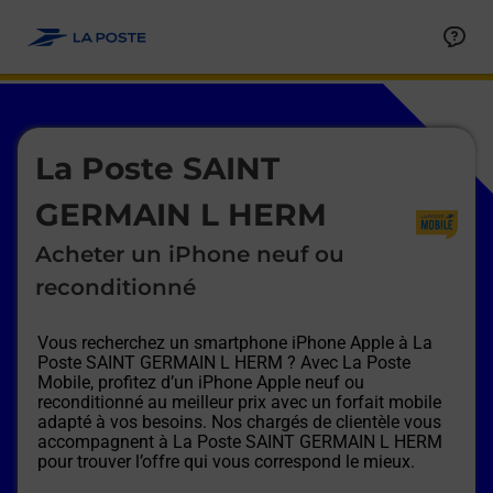
Le lien s'ouvre dans un nouvel onglet
Allez au contenu
Afficher ou masquer la réponse
Afficher ou masquer la réponse
Afficher ou masquer la réponse
Afficher ou masquer la réponse
Afficher ou masquer la réponse
Afficher ou masquer la réponse
Le lien s'ouvre dans un nouvel onglet
La Poste SAINT
GERMAIN L HERM
Acheter un iPhone neuf ou
reconditionné
Vous recherchez un smartphone iPhone Apple à
La
Poste SAINT GERMAIN L HERM
? Avec La Poste
Mobile, profitez d’un iPhone Apple neuf ou
reconditionné au meilleur prix avec un forfait mobile
adapté à vos besoins. Nos chargés de clientèle vous
accompagnent à
La Poste SAINT GERMAIN L HERM
pour trouver l’offre qui vous correspond le mieux.