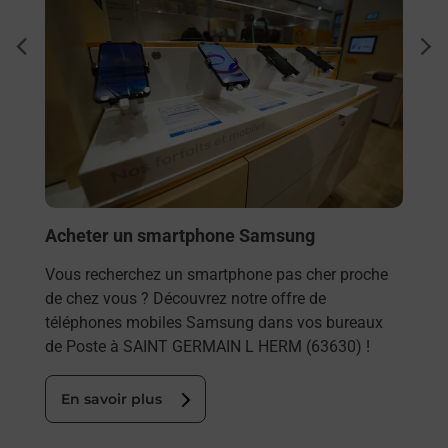
Envo
dent
sui
Vous
rieur
GERM
ez
solu
ste à
En
Acheter un smartphone Samsung
Vous recherchez un smartphone pas cher proche
de chez vous ? Découvrez notre offre de
téléphones mobiles Samsung dans vos bureaux
de Poste à SAINT GERMAIN L HERM (63630) !
En savoir plus