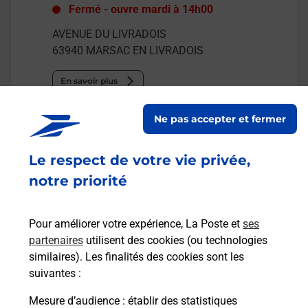
Fermé
-
ouvre mardi à
14h00
AVENUE DU LIVRADOIS
63940
MARSAC EN LIVRADOIS
En savoir plus
Ne pas accepter et fermer
Malin !
Le respect de votre vie privée,
La Poste
notre priorité
en ligne
Ouvert 24h/24
Pour améliorer votre expérience, La Poste et
ses
partenaires
utilisent des cookies (ou technologies
En savoir plus
similaires). Les finalités des cookies sont les
suivantes :
Recherchez un autre point de contact
Mesure d’audience
: établir des statistiques