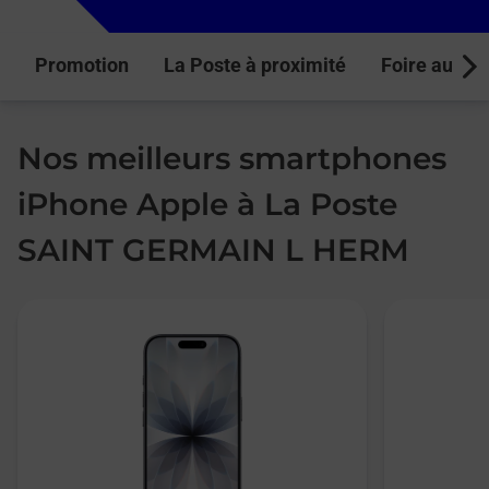
Promotion
La Poste à proximité
Foire aux q
Next
Nos meilleurs smartphones
iPhone Apple à La Poste
SAINT GERMAIN L HERM