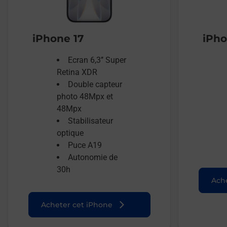
iPhone 17
iPho
Ecran 6,3’’ Super
Retina XDR
Double capteur
photo 48Mpx et
48Mpx
Stabilisateur
optique
Puce A19
Autonomie de
30h
Ache
Acheter cet iPhone