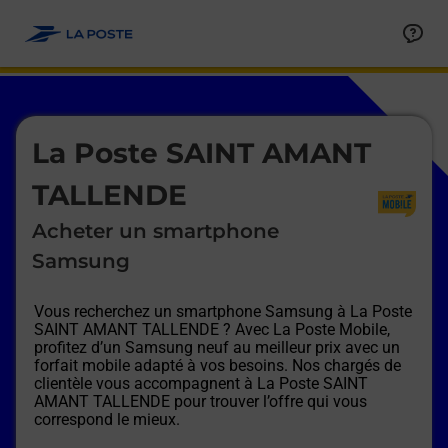
Le lien s'ouvre dans un nouvel onglet
Allez au contenu
Afficher ou masquer la réponse
Afficher ou masquer la réponse
Afficher ou masquer la réponse
Afficher ou masquer la réponse
Afficher ou masquer la réponse
Afficher ou masquer la réponse
Le lien s'ouvre dans un nouvel onglet
La Poste SAINT AMANT
TALLENDE
Acheter un smartphone
Samsung
Vous recherchez un smartphone Samsung à
La Poste
SAINT AMANT TALLENDE
? Avec La Poste Mobile,
profitez d’un Samsung neuf au meilleur prix avec un
forfait mobile adapté à vos besoins. Nos chargés de
clientèle vous accompagnent à
La Poste SAINT
AMANT TALLENDE
pour trouver l’offre qui vous
correspond le mieux.