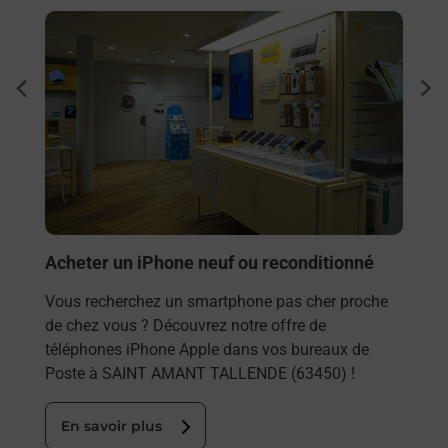
En savoir plus
En sa
Envo
dent
sui
Vous
rieur
AMAN
ez
solu
ste à
En
Acheter un iPhone neuf ou reconditionné
Vous recherchez un smartphone pas cher proche
de chez vous ? Découvrez notre offre de
téléphones iPhone Apple dans vos bureaux de
Poste à SAINT AMANT TALLENDE (63450) !
En savoir plus