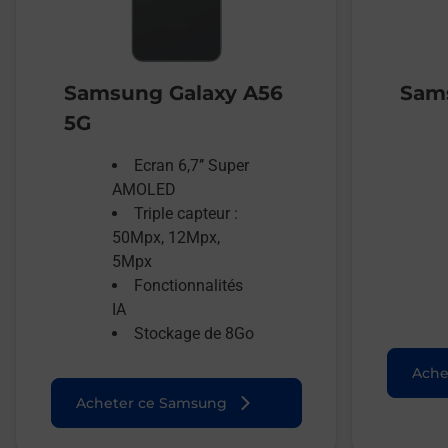
Samsung Galaxy A56
Sams
5G
Ecran 6,7’’ Super
AMOLED
Triple capteur :
50Mpx, 12Mpx,
5Mpx
Fonctionnalités
IA
Stockage de 8Go
Ache
Acheter ce Samsung