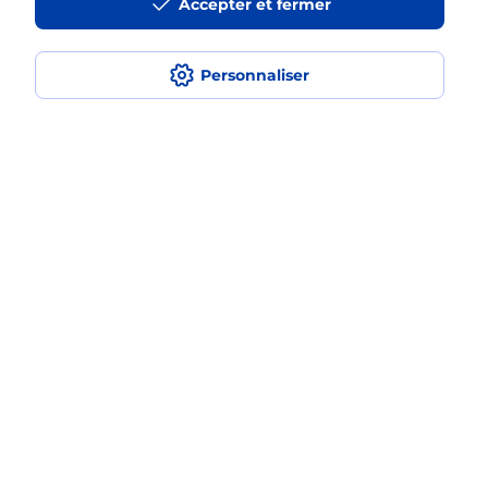
Accepter et fermer
Est-ce que je peux payer mon
smartphone Samsung en plusieurs
Personnaliser
fois avec La Poste Mobile ?
Est-ce que je peux assurer mon
smartphone Samsung ?
Localiser
Liste
Puy-de-Dôme
ST AMANT TALLENDE
SAINT AMANT TALLENDE
Acheter un smartphone Samsung
Plan du site
Accessibilité : partiellement conforme