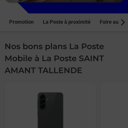
Promotion
La Poste à proximité
Foire aux q
Next
Nos bons plans La Poste
Mobile à La Poste SAINT
AMANT TALLENDE