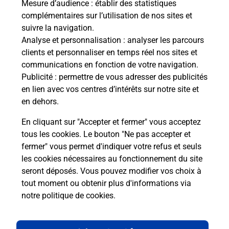
Mesure d’audience
: établir des statistiques
Recherchez un autre point de contact
complémentaires sur l’utilisation de nos sites et
suivre la navigation.
Analyse et personnalisation
: analyser les parcours
clients et personnaliser en temps réel nos sites et
Questions fréquemment posées
communications en fonction de votre navigation.
Publicité
: permettre de vous adresser des publicités
en lien avec vos centres d’intérêts sur notre site et
en dehors.
Quel réseau utilise La Poste Mobile ?
En cliquant sur "Accepter et fermer" vous acceptez
Est-ce que je peux garder mon
tous les cookies. Le bouton "Ne pas accepter et
numéro de mobile gratuitement ?
fermer" vous permet d'indiquer votre refus et seuls
les cookies nécessaires au fonctionnement du site
seront déposés. Vous pouvez modifier vos choix à
Est-ce que je peux bénéficier de la 5G
avec La Poste Mobile ?
tout moment ou obtenir plus d'informations via
notre politique de cookies
.
Est-ce que je peux utiliser mon forfait
à l’étranger avec La Poste Mobile ?