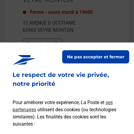
Fermé
-
ouvre mardi à
14h00
13 AVENUE D OCCITANIE
63960
VEYRE MONTON
En savoir plus
Ne pas accepter et fermer
Malin !
Le respect de votre vie privée,
La Poste
notre priorité
en ligne
Ouvert 24h/24
Pour améliorer votre expérience, La Poste et
ses
partenaires
utilisent des cookies (ou technologies
En savoir plus
similaires). Les finalités des cookies sont les
suivantes :