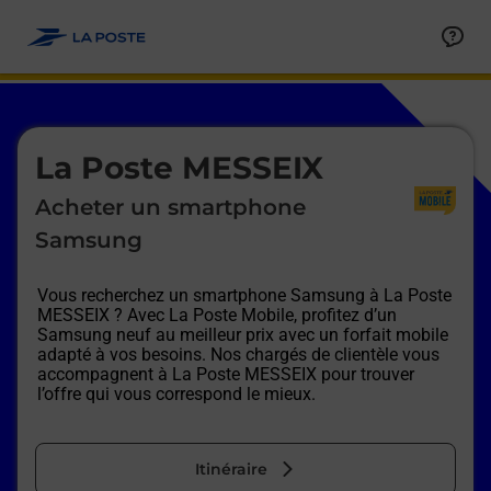
Le lien s'ouvre dans un nouvel onglet
Allez au contenu
Afficher ou masquer la réponse
Afficher ou masquer la réponse
Afficher ou masquer la réponse
Afficher ou masquer la réponse
Afficher ou masquer la réponse
Afficher ou masquer la réponse
Le lien s'ouvre dans un nouvel onglet
La Poste MESSEIX
Acheter un smartphone
Samsung
Vous recherchez un smartphone Samsung à
La Poste
MESSEIX
? Avec La Poste Mobile, profitez d’un
Samsung neuf au meilleur prix avec un forfait mobile
adapté à vos besoins. Nos chargés de clientèle vous
accompagnent à
La Poste MESSEIX
pour trouver
l’offre qui vous correspond le mieux.
Itinéraire