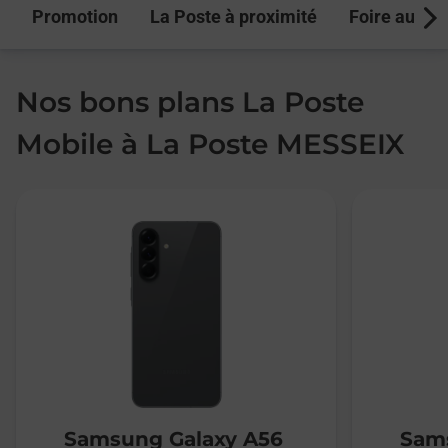
Promotion
La Poste à proximité
Foire aux q
Next
Nos bons plans La Poste
Mobile à La Poste MESSEIX
Samsung Galaxy A56
Sams