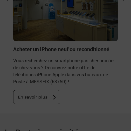
Vous
rieur
(637
ez
prop
ste à
En
Acheter un iPhone neuf ou reconditionné
Vous recherchez un smartphone pas cher proche
de chez vous ? Découvrez notre offre de
téléphones iPhone Apple dans vos bureaux de
Poste à MESSEIX (63750) !
En savoir plus