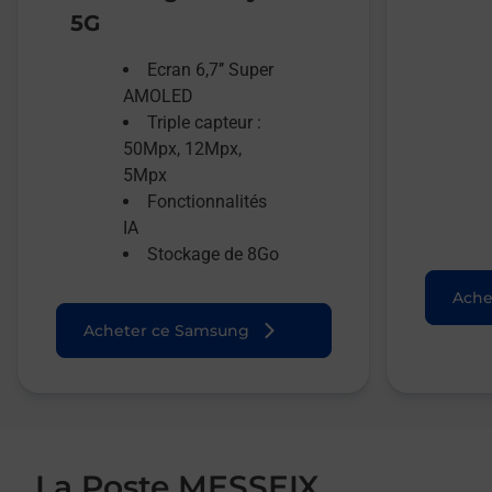
5G
Ecran 6,7’’ Super
AMOLED
Triple capteur :
50Mpx, 12Mpx,
5Mpx
Fonctionnalités
IA
Stockage de 8Go
Ache
Acheter ce Samsung
La Poste MESSEIX