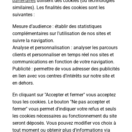
partenaires
utilisent des cookies (ou technologies
Questions fréquemment posées
similaires). Les finalités des cookies sont les
suivantes :
Mesure d’audience
: établir des statistiques
Quel réseau utilise La Poste Mobile ?
complémentaires sur l’utilisation de nos sites et
suivre la navigation.
Analyse et personnalisation
: analyser les parcours
Est-ce que je peux garder mon
numéro de mobile gratuitement ?
clients et personnaliser en temps réel nos sites et
communications en fonction de votre navigation.
Publicité
: permettre de vous adresser des publicités
Est-ce que je peux bénéficier de la 5G
en lien avec vos centres d’intérêts sur notre site et
avec La Poste Mobile ?
en dehors.
Est-ce que je peux utiliser mon forfait
En cliquant sur "Accepter et fermer" vous acceptez
à l’étranger avec La Poste Mobile ?
tous les cookies. Le bouton "Ne pas accepter et
fermer" vous permet d'indiquer votre refus et seuls
les cookies nécessaires au fonctionnement du site
Est-ce que je peux payer mon
seront déposés. Vous pouvez modifier vos choix à
smartphone Samsung en plusieurs
tout moment ou obtenir plus d'informations via
fois avec La Poste Mobile ?