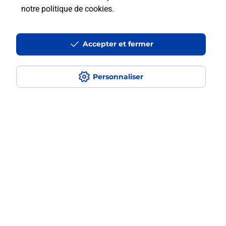
notre politique de cookies
.
Est-ce que je peux assurer mon
smartphone Samsung ?
Accepter et fermer
Personnaliser
Localiser
Liste
Puy-de-Dôme
MESSEIX
MESSEIX
Acheter un smartphone Samsung
Plan du site
Accessibilité : partiellement conforme
Conditions contractuelles
Mentions légales