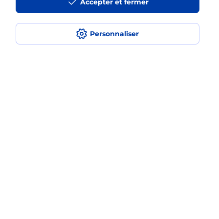
Accepter et fermer
Est-ce que je peux payer mon
smartphone Samsung en plusieurs
Personnaliser
fois avec La Poste Mobile ?
Est-ce que je peux assurer mon
smartphone Samsung ?
Localiser
Liste
Puy-de-Dôme
MARSAC EN LIVRADOIS
MARSAC EN LIVRADOIS
Acheter un smartphone Samsung
Plan du site
Accessibilité : partiellement conforme