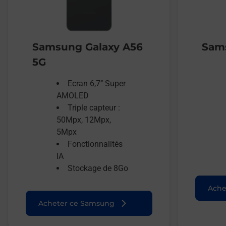
Samsung Galaxy A56
Sams
5G
Ecran 6,7’’ Super
AMOLED
Triple capteur :
50Mpx, 12Mpx,
5Mpx
Fonctionnalités
IA
Stockage de 8Go
Ache
Acheter ce Samsung