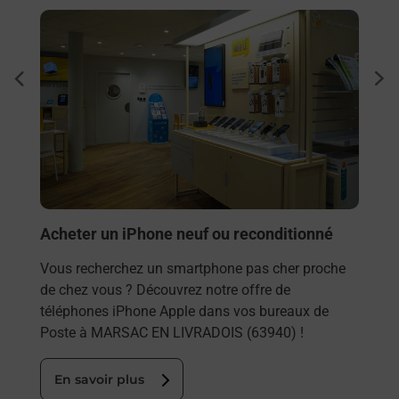
En savoir plus
En sa
Envo
dent
sui
Vous
rieur
EN L
ez
solu
ste à
En
Acheter un iPhone neuf ou reconditionné
Vous recherchez un smartphone pas cher proche
de chez vous ? Découvrez notre offre de
téléphones iPhone Apple dans vos bureaux de
Poste à MARSAC EN LIVRADOIS (63940) !
En savoir plus