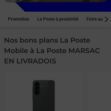
Promotion
La Poste à proximité
Foire aux q
Next
Nos bons plans La Poste
Mobile à La Poste MARSAC
EN LIVRADOIS