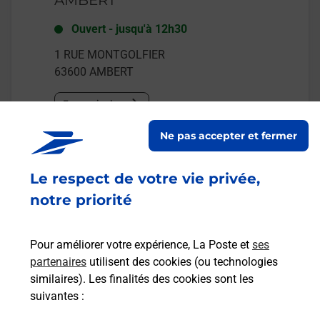
Ouvert
-
jusqu'à
12h30
1 RUE MONTGOLFIER
63600
AMBERT
En savoir plus
Ne pas accepter et fermer
Malin !
Le respect de votre vie privée,
La Poste
notre priorité
en ligne
Ouvert 24h/24
Pour améliorer votre expérience, La Poste et
ses
partenaires
utilisent des cookies (ou technologies
En savoir plus
similaires). Les finalités des cookies sont les
suivantes :