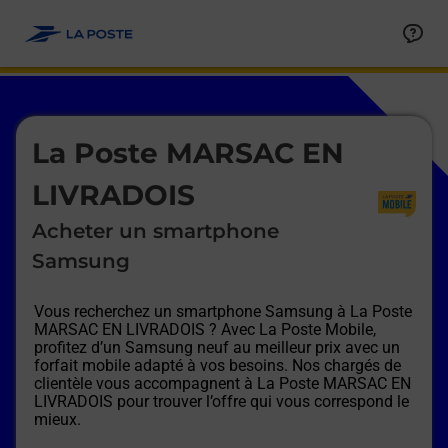
Le lien s'ouvre dans un nouvel onglet
Allez au contenu
Afficher ou masquer la réponse
Afficher ou masquer la réponse
Afficher ou masquer la réponse
Afficher ou masquer la réponse
Afficher ou masquer la réponse
Afficher ou masquer la réponse
Le lien s'ouvre dans un nouvel onglet
La Poste MARSAC EN
LIVRADOIS
Acheter un smartphone
Samsung
Vous recherchez un smartphone Samsung à
La Poste
MARSAC EN LIVRADOIS
? Avec La Poste Mobile,
profitez d’un Samsung neuf au meilleur prix avec un
forfait mobile adapté à vos besoins. Nos chargés de
clientèle vous accompagnent à
La Poste MARSAC EN
LIVRADOIS
pour trouver l’offre qui vous correspond le
mieux.