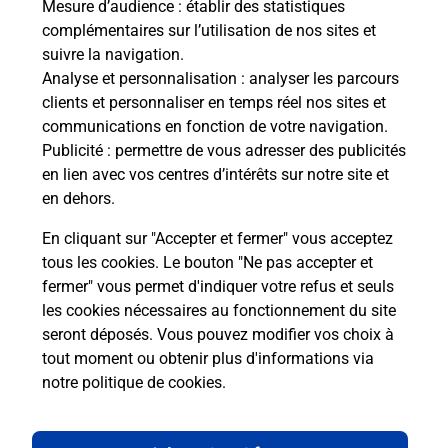
Mesure d’audience
: établir des statistiques
Recherchez un autre point de contact
complémentaires sur l’utilisation de nos sites et
suivre la navigation.
Analyse et personnalisation
: analyser les parcours
clients et personnaliser en temps réel nos sites et
Questions fréquemment posées
communications en fonction de votre navigation.
Publicité
: permettre de vous adresser des publicités
en lien avec vos centres d’intérêts sur notre site et
en dehors.
Quel réseau utilise La Poste Mobile ?
En cliquant sur "Accepter et fermer" vous acceptez
Est-ce que je peux garder mon
tous les cookies. Le bouton "Ne pas accepter et
numéro de mobile gratuitement ?
fermer" vous permet d'indiquer votre refus et seuls
les cookies nécessaires au fonctionnement du site
seront déposés. Vous pouvez modifier vos choix à
Est-ce que je peux bénéficier de la 5G
avec La Poste Mobile ?
tout moment ou obtenir plus d'informations via
notre politique de cookies
.
Est-ce que je peux utiliser mon forfait
à l’étranger avec La Poste Mobile ?