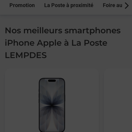
Promotion
La Poste à proximité
Foire aux q
Next
Nos meilleurs smartphones
iPhone Apple à La Poste
LEMPDES