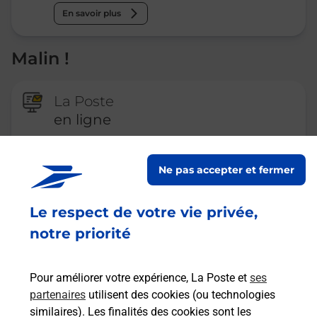
En savoir plus
Malin !
La Poste
en ligne
Ouvert 24h/24
Ne pas accepter et fermer
En savoir plus
Le respect de votre vie privée,
notre priorité
Recherchez un autre point de contact
Pour améliorer votre expérience, La Poste et
ses
partenaires
utilisent des cookies (ou technologies
Questions fréquemment posées
similaires). Les finalités des cookies sont les