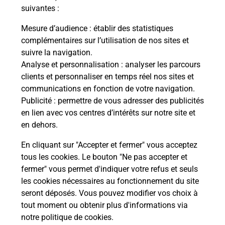
suivantes :
Mesure d’audience
: établir des statistiques
Quel réseau utilise La Poste Mobile ?
complémentaires sur l’utilisation de nos sites et
suivre la navigation.
Analyse et personnalisation
: analyser les parcours
Est-ce que je peux garder mon
clients et personnaliser en temps réel nos sites et
numéro de mobile gratuitement ?
communications en fonction de votre navigation.
Publicité
: permettre de vous adresser des publicités
Est-ce que je peux bénéficier de la 5G
en lien avec vos centres d’intérêts sur notre site et
avec La Poste Mobile ?
en dehors.
En cliquant sur "Accepter et fermer" vous acceptez
Est-ce que je peux utiliser mon forfait
à l’étranger avec La Poste Mobile ?
tous les cookies. Le bouton "Ne pas accepter et
fermer" vous permet d'indiquer votre refus et seuls
les cookies nécessaires au fonctionnement du site
Est-ce que je peux payer mon iPhone
seront déposés. Vous pouvez modifier vos choix à
en plusieurs fois avec La Poste Mobile
tout moment ou obtenir plus d'informations via
?
notre politique de cookies
.