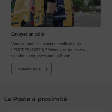
ez
de c
ste à
télé
de P
En
Envoyer un colis
Vous souhaitez envoyer un colis depuis :
LEMPDES (63370) ? Découvrez toutes les
solutions proposées par La Poste.
En savoir plus
La Poste à proximité