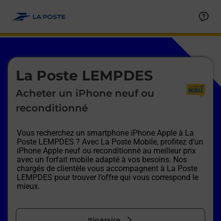
Le lien s'ouvre dans un nouvel onglet
Allez au contenu
Afficher ou masquer la réponse
Afficher ou masquer la réponse
Afficher ou masquer la réponse
Afficher ou masquer la réponse
Afficher ou masquer la réponse
Afficher ou masquer la réponse
Le lien s'ouvre dans un nouvel onglet
La Poste LEMPDES
Acheter un iPhone neuf ou
reconditionné
Vous recherchez un smartphone iPhone Apple à
La
Poste LEMPDES
? Avec La Poste Mobile, profitez d’un
iPhone Apple neuf ou reconditionné au meilleur prix
avec un forfait mobile adapté à vos besoins. Nos
chargés de clientèle vous accompagnent à
La Poste
LEMPDES
pour trouver l’offre qui vous correspond le
mieux.
Itinéraire