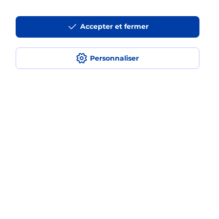
Est-ce que je peux assurer mon
iPhone ?
Accepter et fermer
Personnaliser
Localiser
Liste
Puy-de-Dôme
LEMPDES
LEMPDES
Acheter un iPhone neuf ou reconditionné
Plan du site
Accessibilité : partiellement conforme
Conditions contractuelles
Mentions légales
Données personnelles et cookies