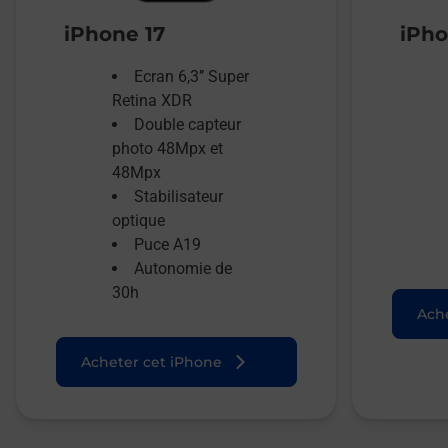
iPhone 17
iPho
Ecran 6,3’’ Super
Retina XDR
Double capteur
photo 48Mpx et
48Mpx
Stabilisateur
optique
Puce A19
Autonomie de
30h
Ache
Acheter cet iPhone