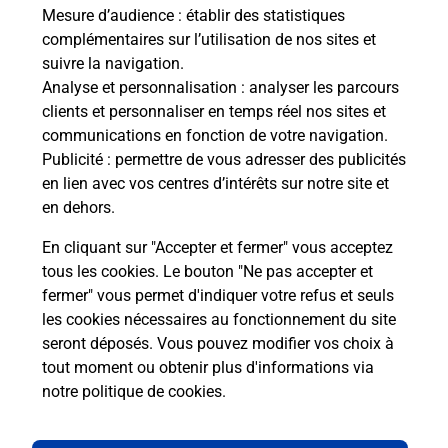
télé
Mesure d’audience
: établir des statistiques
de P
complémentaires sur l’utilisation de nos sites et
suivre la navigation.
En
Analyse et personnalisation
: analyser les parcours
clients et personnaliser en temps réel nos sites et
Acheter un iPhone neuf ou reconditionné
communications en fonction de votre navigation.
Publicité
: permettre de vous adresser des publicités
Vous recherchez un smartphone pas cher proche
en lien avec vos centres d’intérêts sur notre site et
de chez vous ? Découvrez notre offre de
en dehors.
téléphones iPhone Apple dans vos bureaux de
Poste à DURTOL (63830) !
En cliquant sur "Accepter et fermer" vous acceptez
tous les cookies. Le bouton "Ne pas accepter et
En savoir plus
fermer" vous permet d'indiquer votre refus et seuls
les cookies nécessaires au fonctionnement du site
seront déposés. Vous pouvez modifier vos choix à
tout moment ou obtenir plus d'informations via
Questions fréquemment posées
notre politique de cookies
.