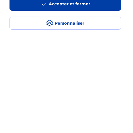
Accepter et fermer
La téléassistance classique avec
médaillon d’alarme qu’est ce que
c’est ?
Personnaliser
Comment fonctionne la
téléassistance classique ?
Comment est installée la
téléassistance classique ?
Localiser
Liste
Puy-de-Dôme
DURTOL
DURTOL
Teleassistance
Plan du site