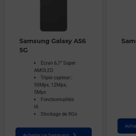
Samsung Galaxy A56
Sams
5G
Ecran 6,7’’ Super
AMOLED
Triple capteur :
50Mpx, 12Mpx,
5Mpx
Fonctionnalités
IA
Stockage de 8Go
Ache
Acheter ce Samsung