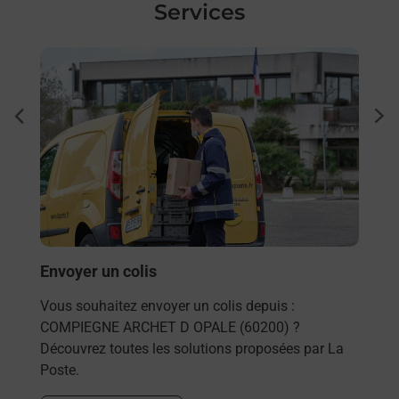
Services
En savoir plus
En sa
à
Ache
dent
sui
sée
Vous
de c
télé
Post
En
Envoyer un colis
Vous souhaitez envoyer un colis depuis :
COMPIEGNE ARCHET D OPALE (60200) ?
Découvrez toutes les solutions proposées par La
Poste.