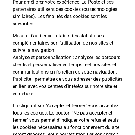
Pour améliorer votre expérience, La Poste et
ses
La Poste
partenaires
utilisent des cookies (ou technologies
MARGNY LES COMPIEGNE
similaires). Les finalités des cookies sont les
suivantes :
Fermé
-
ouvre mardi à
09h00
RUE LOUIS BARTHOU
Mesure d’audience
: établir des statistiques
60280
MARGNY LES COMPIEGNE
complémentaires sur l’utilisation de nos sites et
suivre la navigation.
En savoir plus
Analyse et personnalisation
: analyser les parcours
clients et personnaliser en temps réel nos sites et
communications en fonction de votre navigation.
Malin !
Publicité
: permettre de vous adresser des publicités
en lien avec vos centres d’intérêts sur notre site et
La Poste
en dehors.
en ligne
En cliquant sur "Accepter et fermer" vous acceptez
tous les cookies. Le bouton "Ne pas accepter et
Ouvert 24h/24
fermer" vous permet d'indiquer votre refus et seuls
les cookies nécessaires au fonctionnement du site
En savoir plus
seront déposés. Vous pouvez modifier vos choix à