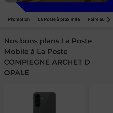
Promotion
La Poste à proximité
Foire aux q
Next
Nos bons plans La Poste
Mobile à La Poste
COMPIEGNE ARCHET D
OPALE