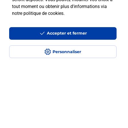
tout moment ou obtenir plus d'informations via
notre politique de cookies
.
Recherchez un autre point de contact
Accepter et fermer
Questions fréquemment posées
Personnaliser
Quel réseau utilise La Poste Mobile ?
Est-ce que je peux garder mon
numéro de mobile gratuitement ?
Est-ce que je peux bénéficier de la 5G
avec La Poste Mobile ?