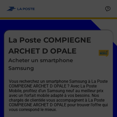
Le lien s'ouvre dans un nouvel onglet
Allez au contenu
Afficher ou masquer la réponse
Afficher ou masquer la réponse
Afficher ou masquer la réponse
Afficher ou masquer la réponse
Afficher ou masquer la réponse
Afficher ou masquer la réponse
Le lien s'ouvre dans un nouvel onglet
La Poste COMPIEGNE
ARCHET D OPALE
Acheter un smartphone
Samsung
Vous recherchez un smartphone Samsung à
La Poste
COMPIEGNE ARCHET D OPALE
? Avec La Poste
Mobile, profitez d’un Samsung neuf au meilleur prix
avec un forfait mobile adapté à vos besoins. Nos
chargés de clientèle vous accompagnent à
La Poste
COMPIEGNE ARCHET D OPALE
pour trouver l’offre qui
vous correspond le mieux.