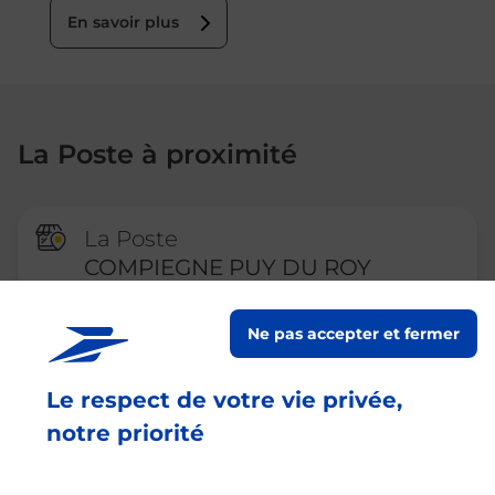
En savoir plus
La Poste à proximité
La Poste
COMPIEGNE PUY DU ROY
Fermé
-
ouvre lundi à
09h00
Ne pas accepter et fermer
5 SQUARE DU PUY DU ROY
60200
COMPIEGNE
Le respect de votre vie privée,
En savoir plus
notre priorité