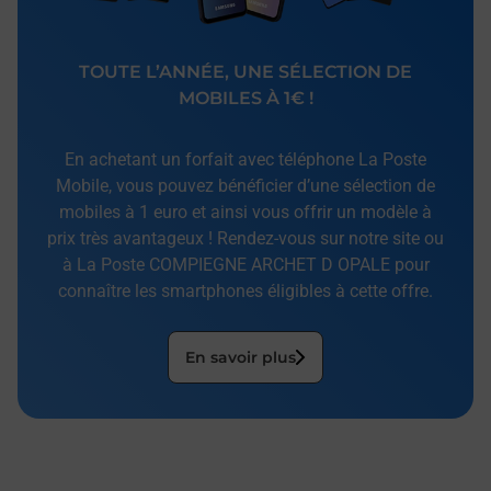
TOUTE L’ANNÉE, UNE SÉLECTION DE
MOBILES À 1€ !
En achetant un forfait avec téléphone La Poste
Mobile, vous pouvez bénéficier d’une sélection de
mobiles à 1 euro et ainsi vous offrir un modèle à
prix très avantageux ! Rendez-vous sur notre site ou
à La Poste COMPIEGNE ARCHET D OPALE pour
connaître les smartphones éligibles à cette offre.
En savoir plus