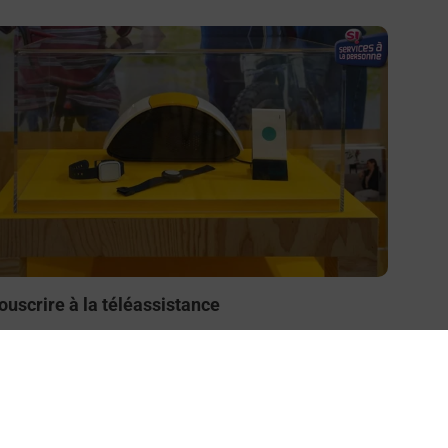
n savoir plus
ouscrire à la téléassistance
esoin d’un système de téléassistance à l’intérieur et/ou
 l’extérieur de votre domicile ? Découvrez les offres
éléalarme dans votre bureau de Poste à HOUPLINES.
En savoir plus