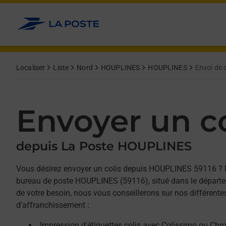
Allez au contenu
Afficher ou masquer la réponse
Afficher ou masquer la réponse
Afficher ou masquer la réponse
Localiser
Liste
Nord
HOUPLINES
HOUPLINES
Envoi de c
Envoyer un co
depuis La Poste HOUPLINES
Vous désirez envoyer un colis depuis HOUPLINES 59116 ? 
bureau de poste HOUPLINES (59116), situé dans le départe
de votre besoin, nous vous conseillerons sur nos différente
d'affranchissement :
Impression d'étiquettes colis avec Colissimo ou Chr