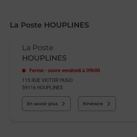
La Poste HOUPLINES
Le lien s'ouvre dans un nouvel onglet
La Poste
HOUPLINES
Fermé
-
ouvre vendredi à
09h00
115 RUE VICTOR HUGO
59116
HOUPLINES
En savoir plus
Itinéraire