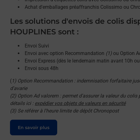
Achat d'emballages préaffranchis Colissimo ou Chr
Les solutions d'envois de colis di
HOUPLINES sont :
Envoi Suivi
Envoi avec option Recommandation
(1)
ou Option A
Envoi Express (dès le lendemain matin avant 10h o
Envoi sous 48h
(
1) Option Recommandation : indemnisation forfaitaire jus
d'avarie
(2) Option Ad valorem : permet d'assurer la valeur du colis
détails ici :
expédier vos objets de valeurs en sécurité
(3) Se référer à l'heure limite de dépôt Chronopost
Le lien s'ouvre dans un nouvel onglet
En savoir plus