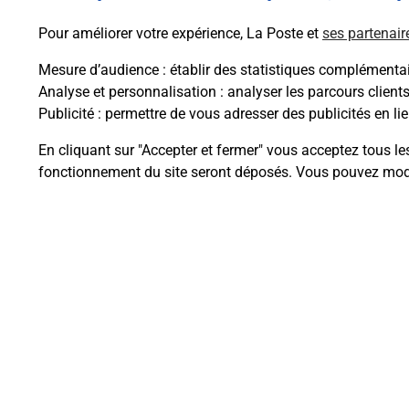
Pour améliorer votre expérience, La Poste et
ses partenair
Mesure d’audience
: établir des statistiques complémentair
Analyse et personnalisation
: analyser les parcours client
Publicité
: permettre de vous adresser des publicités en lie
Questions fréque
En cliquant sur "Accepter et fermer" vous acceptez tous le
fonctionnement du site seront déposés. Vous pouvez modi
Comment retourner un colis achet
Comment envoyer un colis ou fai
Envoyer un petit colis au meilleur