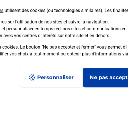
es
utilisent des cookies (ou technologies similaires). Les finalité
En savoir plus
es sur l’utilisation de nos sites et suivre la navigation.
s et personnaliser en temps réel nos sites et communications en 
n avec vos centres d’intérêts sur notre site et en dehors.
mment posées
s cookies. Le bouton "Ne pas accepter et fermer" vous permet d'i
fier vos choix à tout moment ou obtenir plus d'informations vi
é en ligne depuis votre boîte aux let
Personnaliser
Ne pas accept
re un retour chez un e-commerçant s
 prix ?