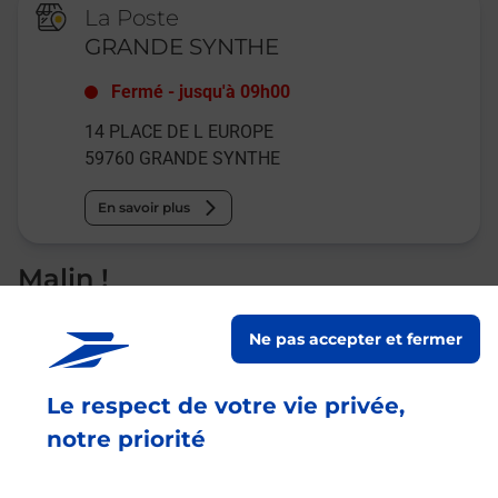
La Poste
GRANDE SYNTHE
Fermé
-
jusqu'à
09h00
14 PLACE DE L EUROPE
59760
GRANDE SYNTHE
En savoir plus
Malin !
Ne pas accepter et fermer
La Poste
en ligne
Le respect de votre vie privée,
Ouvert 24h/24
notre priorité
En savoir plus