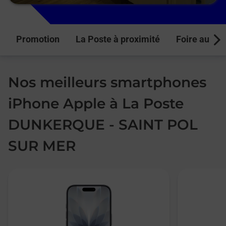
Promotion
La Poste à proximité
Foire aux q
Next
Nos meilleurs smartphones
iPhone Apple à La Poste
DUNKERQUE - SAINT POL
SUR MER