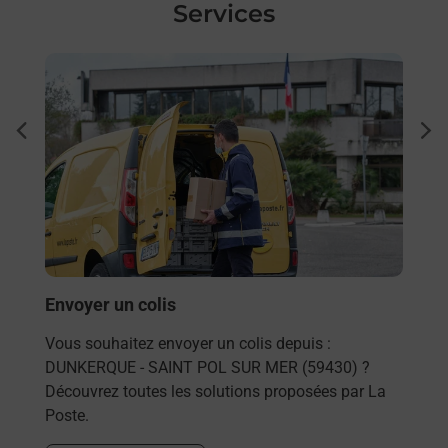
Services
En savoir plus
En sa
Ach
dent
sui
Vous
?
de c
de
télé
de P
(594
Envoyer un colis
En
Vous souhaitez envoyer un colis depuis :
DUNKERQUE - SAINT POL SUR MER (59430) ?
Découvrez toutes les solutions proposées par La
Poste.