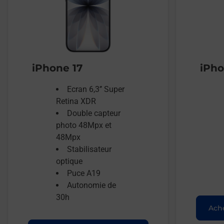
iPhone 17
iPho
Ecran 6,3’’ Super
Retina XDR
Double capteur
photo 48Mpx et
48Mpx
Stabilisateur
optique
Puce A19
Autonomie de
30h
Ache