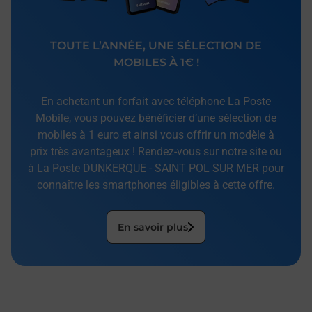
TOUTE L’ANNÉE, UNE SÉLECTION DE
MOBILES À 1€ !
En achetant un forfait avec téléphone La Poste
Mobile, vous pouvez bénéficier d’une sélection de
mobiles à 1 euro et ainsi vous offrir un modèle à
prix très avantageux ! Rendez-vous sur notre site ou
à La Poste DUNKERQUE - SAINT POL SUR MER pour
connaître les smartphones éligibles à cette offre.
En savoir plus