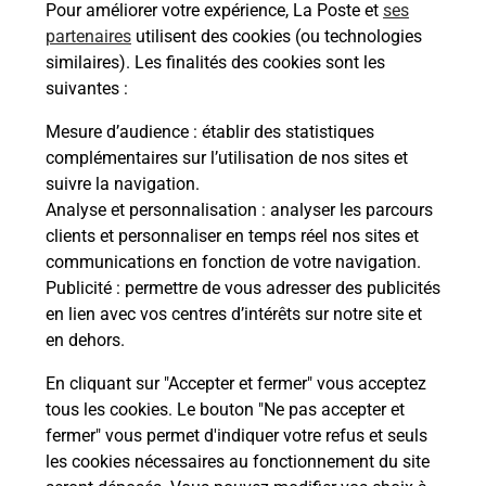
Pour améliorer votre expérience, La Poste et
ses
partenaires
utilisent des cookies (ou technologies
Recherchez un autre point de contact
similaires). Les finalités des cookies sont les
suivantes :
Mesure d’audience
: établir des statistiques
complémentaires sur l’utilisation de nos sites et
Questions fréquemment posées
suivre la navigation.
Analyse et personnalisation
: analyser les parcours
clients et personnaliser en temps réel nos sites et
communications en fonction de votre navigation.
Quel réseau utilise La Poste Mobile ?
Publicité
: permettre de vous adresser des publicités
en lien avec vos centres d’intérêts sur notre site et
Est-ce que je peux garder mon
en dehors.
numéro de mobile gratuitement ?
En cliquant sur "Accepter et fermer" vous acceptez
tous les cookies. Le bouton "Ne pas accepter et
Est-ce que je peux bénéficier de la 5G
avec La Poste Mobile ?
fermer" vous permet d'indiquer votre refus et seuls
les cookies nécessaires au fonctionnement du site