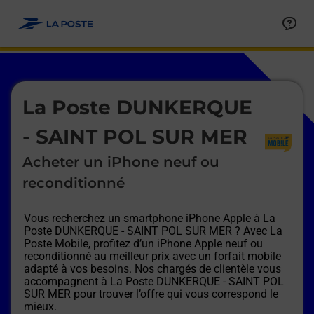
Le lien s'ouvre dans un nouvel onglet
Allez au contenu
Afficher ou masquer la réponse
Afficher ou masquer la réponse
Afficher ou masquer la réponse
Afficher ou masquer la réponse
Afficher ou masquer la réponse
Afficher ou masquer la réponse
Le lien s'ouvre dans un nouvel onglet
La Poste DUNKERQUE
- SAINT POL SUR MER
Acheter un iPhone neuf ou
reconditionné
Vous recherchez un smartphone iPhone Apple à
La
Poste DUNKERQUE - SAINT POL SUR MER
? Avec La
Poste Mobile, profitez d’un iPhone Apple neuf ou
reconditionné au meilleur prix avec un forfait mobile
adapté à vos besoins. Nos chargés de clientèle vous
accompagnent à
La Poste DUNKERQUE - SAINT POL
SUR MER
pour trouver l’offre qui vous correspond le
mieux.