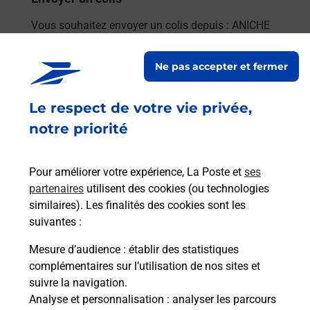
Vous souhaitez envoyer un colis depuis : ANICHE
(59580) ? Découvrez toutes les solutions
proposées par La Poste.
Ne pas accepter et fermer
En savoir plus
Le respect de votre vie privée,
notre priorité
Questions fréquemment posées
Pour améliorer votre expérience, La Poste et
ses
partenaires
utilisent des cookies (ou technologies
similaires). Les finalités des cookies sont les
suivantes :
Quel est le prix d’une impression ?
Mesure d’audience
: établir des statistiques
Où imprimer des documents autour
complémentaires sur l’utilisation de nos sites et
de moi ?
suivre la navigation.
Analyse et personnalisation
: analyser les parcours