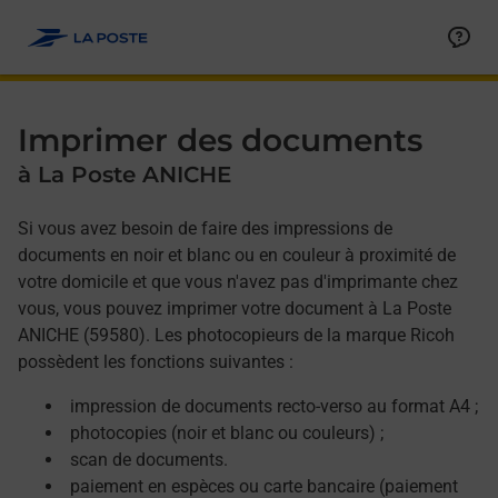
Allez au contenu
Afficher ou masquer la réponse
Afficher ou masquer la réponse
Afficher ou masquer la réponse
Afficher ou masquer la réponse
Imprimer des documents
à La Poste ANICHE
Si vous avez besoin de faire des impressions de
documents en noir et blanc ou en couleur à proximité de
votre domicile et que vous n'avez pas d'imprimante chez
vous, vous pouvez imprimer votre document à La Poste
ANICHE (59580). Les photocopieurs de la marque Ricoh
possèdent les fonctions suivantes :
impression de documents recto-verso au format A4 ;
photocopies (noir et blanc ou couleurs) ;
scan de documents.
paiement en espèces ou carte bancaire (paiement