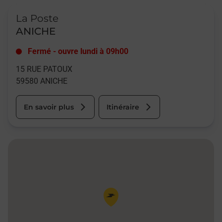
Le lien s'ouvre dans un nouvel onglet
La Poste
ANICHE
Fermé
-
ouvre lundi à
09h00
15 RUE PATOUX
59580
ANICHE
En savoir plus
Itinéraire
Pin de la carte