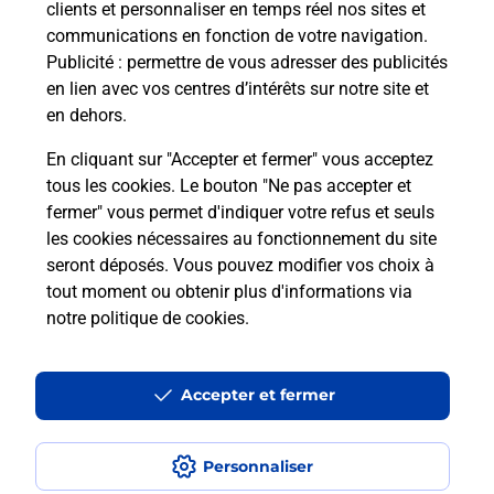
clients et personnaliser en temps réel nos sites et
Comment faire des impressions ?
communications en fonction de votre navigation.
Publicité
: permettre de vous adresser des publicités
Quels sont les documents et les
en lien avec vos centres d’intérêts sur notre site et
formats qu'il est possible d'imprimer à
en dehors.
la Poste ?
En cliquant sur "Accepter et fermer" vous acceptez
tous les cookies. Le bouton "Ne pas accepter et
fermer" vous permet d'indiquer votre refus et seuls
Localiser
Liste
Nord
ANICHE
ANICHE
Impression
les cookies nécessaires au fonctionnement du site
seront déposés. Vous pouvez modifier vos choix à
tout moment ou obtenir plus d'informations via
notre politique de cookies
.
Plan du site
Accessibilité : partiellement conforme
Accepter et fermer
Conditions contractuelles
Personnaliser
Mentions légales