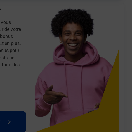
e
 vous
ur de votre
n bonus
Et en plus,
onus pour
léphone
 faire des
e