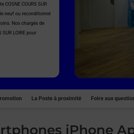
ste COSNE COURS SUR
le neuf ou reconditionné
soins. Nos chargés de
S SUR LOIRE
pour
romotion
La Poste à proximité
Foire aux questio
rtphones iPhone Ap