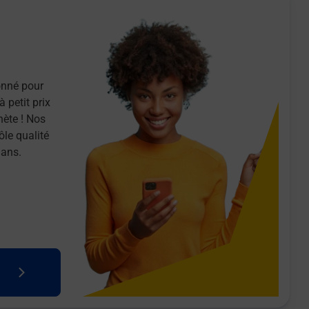
onné pour
 petit prix
nète ! Nos
ôle qualité
 ans.