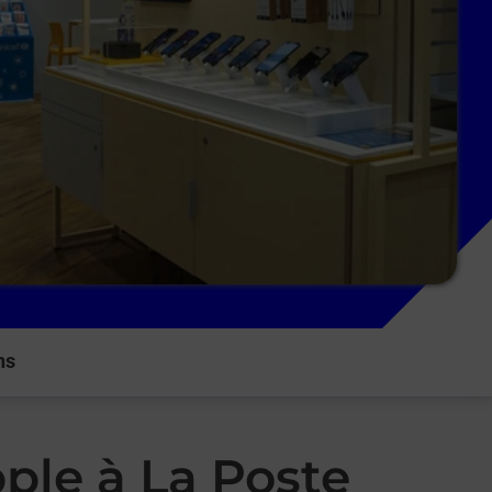
ns
ple à La Poste