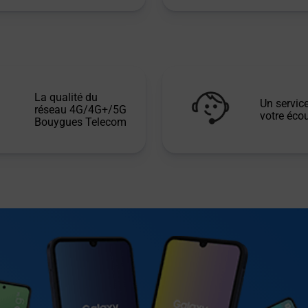
La qualité du
Un service
réseau 4G/4G+/5G
votre écou
Bouygues Telecom