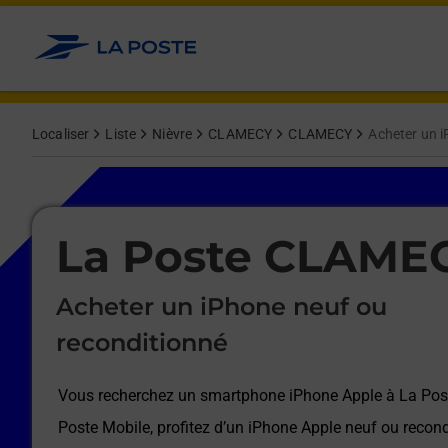
Le lien s'ouvre dans un nouvel onglet
Allez au contenu
Afficher ou masquer la réponse
Afficher ou masquer la réponse
Afficher ou masquer la réponse
Afficher ou masquer la réponse
Afficher ou masquer la réponse
Afficher ou masquer la réponse
Localiser
Liste
Nièvre
CLAMECY
CLAMECY
Acheter un i
Le lien s'ouvre dans un nouvel onglet
La Poste CLAME
Acheter un iPhone neuf ou
reconditionné
Vous recherchez un smartphone iPhone Apple à
La Po
Poste Mobile, profitez d’un iPhone Apple neuf ou recond