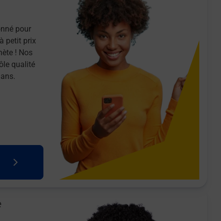
onné pour
 petit prix
nète ! Nos
ôle qualité
 ans.
e