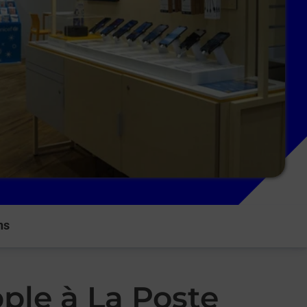
ns
ple à La Poste