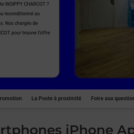
ste WOIPPY CHARCOT
?
ou reconditionné au
ns. Nos chargés de
RCOT
pour trouver l’offre
romotion
La Poste à proximité
Foire aux questio
rtphones iPhone Ap