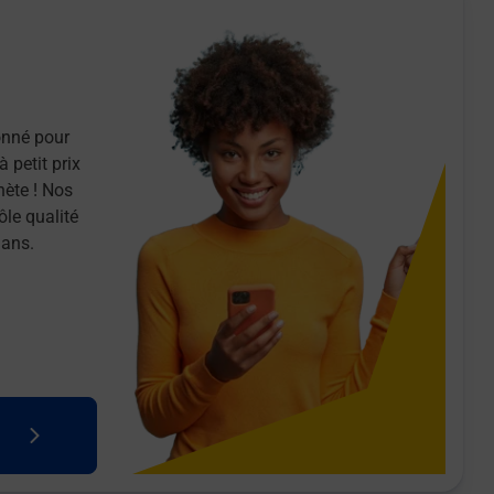
onné pour
 petit prix
nète ! Nos
ôle qualité
 ans.