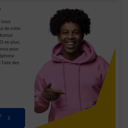
e
 vous
ur de votre
n bonus
Et en plus,
onus pour
léphone
 faire des
e