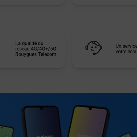
La qualité du
Un service
réseau 4G/4G+/5G
votre écou
Bouygues Telecom