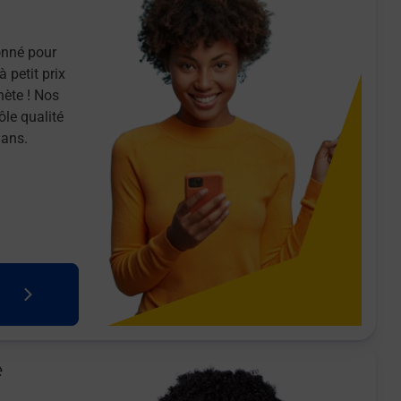
onné pour
 petit prix
nète ! Nos
ôle qualité
 ans.
e