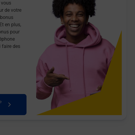
 vous
ur de votre
n bonus
Et en plus,
onus pour
léphone
 faire des
e