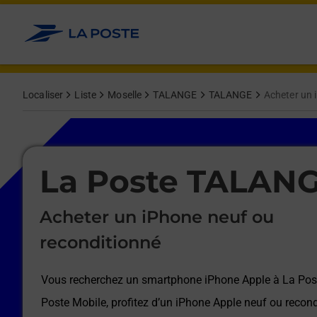
Le lien s'ouvre dans un nouvel onglet
Allez au contenu
Afficher ou masquer la réponse
Afficher ou masquer la réponse
Afficher ou masquer la réponse
Afficher ou masquer la réponse
Afficher ou masquer la réponse
Afficher ou masquer la réponse
Localiser
Liste
Moselle
TALANGE
TALANGE
Acheter un 
Le lien s'ouvre dans un nouvel onglet
La Poste TALAN
Acheter un iPhone neuf ou
reconditionné
Vous recherchez un smartphone iPhone Apple à
La Po
Poste Mobile, profitez d’un iPhone Apple neuf ou recond