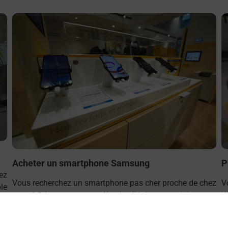
En savoir plus
E
Acheter un smartphone Samsung
P
ez
Vous recherchez un smartphone pas cher proche de chez
V
le
vous ? Découvrez notre offre de téléphones mobiles
W
Samsung dans vos bureaux de Poste à STIRING
p
WENDEL PRINCIPAL (57350) !