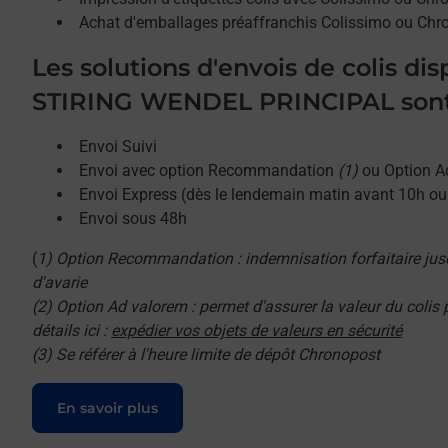
Achat d'emballages préaffranchis Colissimo ou Chr
Les solutions d'envois de colis di
STIRING WENDEL PRINCIPAL sont
Envoi Suivi
Envoi avec option Recommandation
(1)
ou Option A
Envoi Express (dès le lendemain matin avant 10h o
Envoi sous 48h
(
1) Option Recommandation : indemnisation forfaitaire jus
d'avarie
(2) Option Ad valorem : permet d'assurer la valeur du colis
détails ici :
expédier vos objets de valeurs en sécurité
(3) Se référer à l'heure limite de dépôt Chronopost
Le lien s'ouvre dans un nouvel onglet
En savoir plus