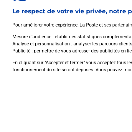
En savoir plus
Le respect de votre vie privée, notre p
Pour améliorer votre expérience, La Poste et
ses partenair
Mesure d’audience
: établir des statistiques complémentair
Analyse et personnalisation
: analyser les parcours client
Questions fréque
Publicité
: permettre de vous adresser des publicités en lie
En cliquant sur "Accepter et fermer" vous acceptez tous le
fonctionnement du site seront déposés. Vous pouvez modi
Comment retourner un colis achet
Comment envoyer un colis ou fai
Envoyer un petit colis au meilleur