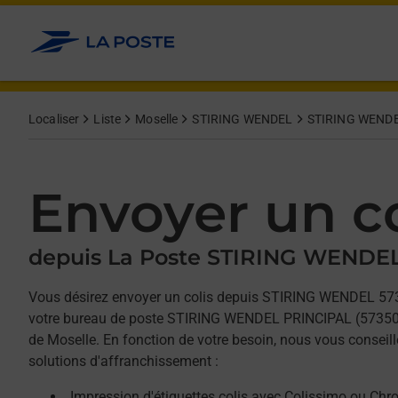
Allez au contenu
Afficher ou masquer la réponse
Afficher ou masquer la réponse
Afficher ou masquer la réponse
Localiser
Liste
Moselle
STIRING WENDEL
STIRING WENDE
Envoyer un co
depuis La Poste STIRING WENDE
Vous désirez envoyer un colis depuis STIRING WENDEL 57
votre bureau de poste STIRING WENDEL PRINCIPAL (57350)
de Moselle. En fonction de votre besoin, nous vous conseill
solutions d'affranchissement :
Impression d'étiquettes colis avec Colissimo ou Chr