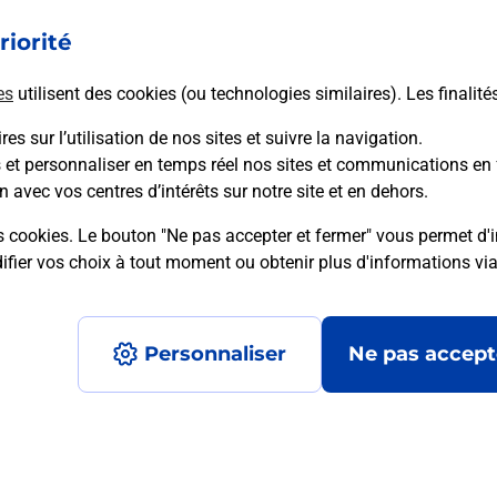
riorité
En savoir plus
es
utilisent des cookies (ou technologies similaires). Les finalité
es sur l’utilisation de nos sites et suivre la navigation.
s et personnaliser en temps réel nos sites et communications en 
mment posées
n avec vos centres d’intérêts sur notre site et en dehors.
s cookies. Le bouton "Ne pas accepter et fermer" vous permet d'i
fier vos choix à tout moment ou obtenir plus d'informations vi
é en ligne depuis votre boîte aux let
Personnaliser
Ne pas accept
re un retour chez un e-commerçant s
 prix ?