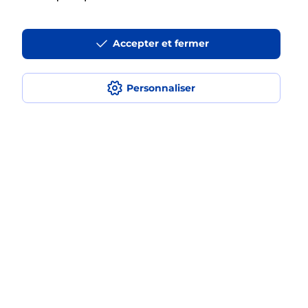
La téléassistance classique avec
Accepter et fermer
médaillon d’alarme qu’est ce que
c’est ?
Personnaliser
Comment fonctionne la
téléassistance classique ?
Comment est installée la
téléassistance classique ?
Localiser
Liste
Moselle
ST JULIEN LES METZ
SAINT JULIEN LES METZ
Teleassistance