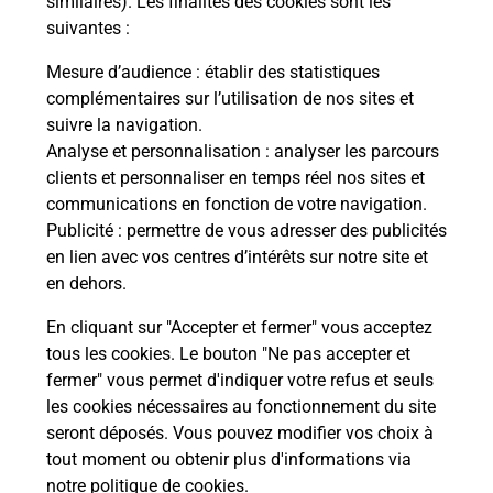
similaires). Les finalités des cookies sont les
ffre
suivantes :
Vous
de c
Mesure d’audience
: établir des statistiques
télé
complémentaires sur l’utilisation de nos sites et
Post
suivre la navigation.
Analyse et personnalisation
: analyser les parcours
En
clients et personnaliser en temps réel nos sites et
Envoyer un colis
communications en fonction de votre navigation.
Publicité
: permettre de vous adresser des publicités
Vous souhaitez envoyer un colis depuis : SAINT
en lien avec vos centres d’intérêts sur notre site et
JULIEN LES METZ (57070) ? Découvrez toutes les
en dehors.
solutions proposées par La Poste.
En cliquant sur "Accepter et fermer" vous acceptez
En savoir plus
tous les cookies. Le bouton "Ne pas accepter et
fermer" vous permet d'indiquer votre refus et seuls
les cookies nécessaires au fonctionnement du site
seront déposés. Vous pouvez modifier vos choix à
Questions fréquemment posées
tout moment ou obtenir plus d'informations via
notre politique de cookies
.