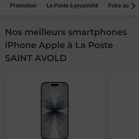
Promotion
La Poste à proximité
Foire aux q
Next
Nos meilleurs smartphones
iPhone Apple à La Poste
SAINT AVOLD