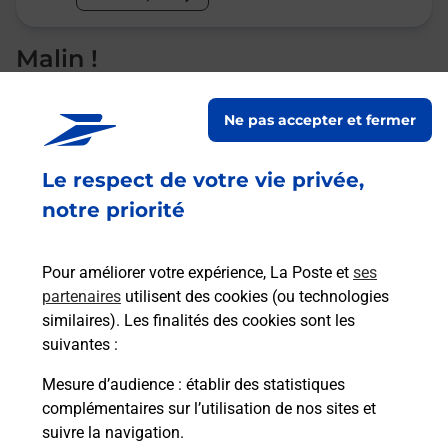
Malin !
La Poste
Ne pas accepter et fermer
en ligne
Le respect de votre vie privée,
Ouvert 24h/24
notre priorité
En savoir plus
Pour améliorer votre expérience, La Poste et
ses
partenaires
utilisent des cookies (ou technologies
Recherchez un autre point de contact
similaires). Les finalités des cookies sont les
suivantes :
Mesure d’audience
: établir des statistiques
complémentaires sur l’utilisation de nos sites et
Questions fréquemment posées
suivre la navigation.