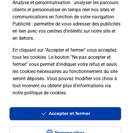
Analyse et personnalisation
: analyser les parcours
clients et personnaliser en temps réel nos sites et
Quel réseau utilise La Poste Mobile ?
communications en fonction de votre navigation.
Publicité
: permettre de vous adresser des publicités
en lien avec vos centres d’intérêts sur notre site et
Est-ce que je peux garder mon
en dehors.
numéro de mobile gratuitement ?
En cliquant sur "Accepter et fermer" vous acceptez
Est-ce que je peux bénéficier de la 5G
tous les cookies. Le bouton "Ne pas accepter et
avec La Poste Mobile ?
fermer" vous permet d'indiquer votre refus et seuls
les cookies nécessaires au fonctionnement du site
seront déposés. Vous pouvez modifier vos choix à
Est-ce que je peux utiliser mon forfait
à l’étranger avec La Poste Mobile ?
tout moment ou obtenir plus d'informations via
notre politique de cookies
.
Est-ce que je peux payer mon iPhone
en plusieurs fois avec La Poste Mobile
Accepter et fermer
?
Est-ce que je peux assurer mon
Personnaliser