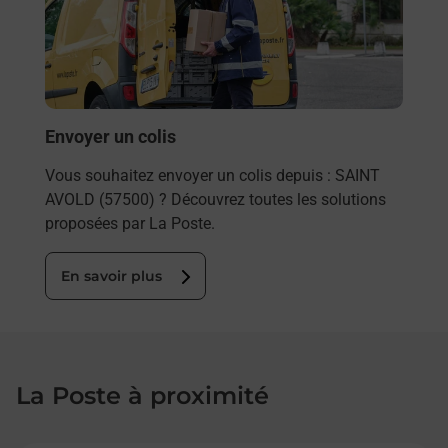
de c
télé
de P
En
Envoyer un colis
Vous souhaitez envoyer un colis depuis : SAINT
AVOLD (57500) ? Découvrez toutes les solutions
proposées par La Poste.
En savoir plus
La Poste à proximité