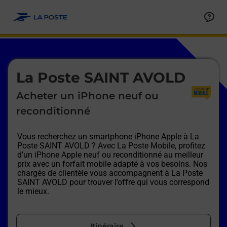
Le lien s'ouvre dans un nouvel onglet
Allez au contenu
Afficher ou masquer la réponse
Afficher ou masquer la réponse
Afficher ou masquer la réponse
Afficher ou masquer la réponse
Afficher ou masquer la réponse
Afficher ou masquer la réponse
Le lien s'ouvre dans un nouvel onglet
La Poste SAINT AVOLD
Acheter un iPhone neuf ou
reconditionné
Vous recherchez un smartphone iPhone Apple à
La
Poste SAINT AVOLD
? Avec La Poste Mobile, profitez
d’un iPhone Apple neuf ou reconditionné au meilleur
prix avec un forfait mobile adapté à vos besoins. Nos
chargés de clientèle vous accompagnent à
La Poste
SAINT AVOLD
pour trouver l’offre qui vous correspond
le mieux.
Itinéraire