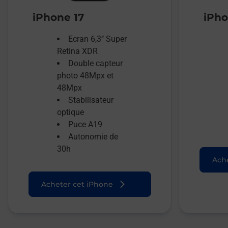
iPhone 17
iPho
Ecran 6,3’’ Super
Retina XDR
Double capteur
photo 48Mpx et
48Mpx
Stabilisateur
optique
Puce A19
Autonomie de
30h
Ache
Acheter cet iPhone