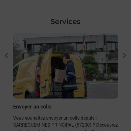
Services
En savoir plus
En sa
à
Ach
dent
sui
Vous
de c
télé
de P
En
Envoyer un colis
Vous souhaitez envoyer un colis depuis :
SARREGUEMINES PRINCIPAL (57200) ? Découvrez