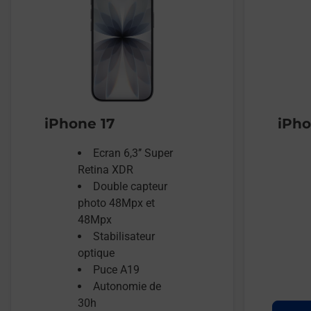
iPhone 17
iPho
Ecran 6,3’’ Super
Retina XDR
Double capteur
photo 48Mpx et
48Mpx
Stabilisateur
optique
Puce A19
Autonomie de
30h