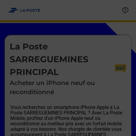
Le lien s'ouvre dans un nouvel onglet
Allez au contenu
Afficher ou masquer la réponse
Afficher ou masquer la réponse
Afficher ou masquer la réponse
Afficher ou masquer la réponse
Afficher ou masquer la réponse
Afficher ou masquer la réponse
Le lien s'ouvre dans un nouvel onglet
La Poste
SARREGUEMINES
PRINCIPAL
Acheter un iPhone neuf ou
reconditionné
Vous recherchez un smartphone iPhone Apple à
La
Poste SARREGUEMINES PRINCIPAL
? Avec La Poste
Mobile, profitez d’un iPhone Apple neuf ou
reconditionné au meilleur prix avec un forfait mobile
adapté à vos besoins. Nos chargés de clientèle vous
accompagnent à
La Poste SARREGUEMINES