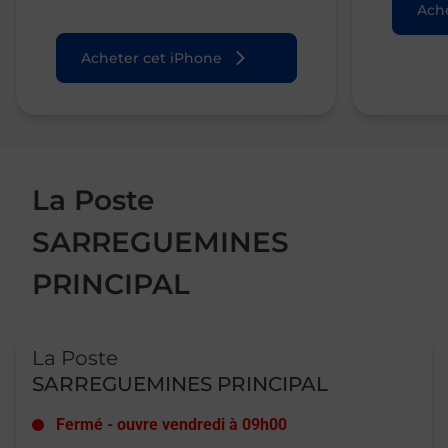
Ache
Acheter cet iPhone
La Poste
SARREGUEMINES
PRINCIPAL
Le lien s'ouvre dans un nouvel onglet
La Poste
SARREGUEMINES PRINCIPAL
Fermé
-
ouvre vendredi à
09h00