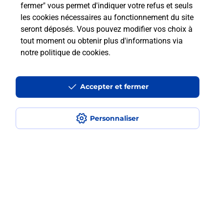
fermer" vous permet d'indiquer votre refus et seuls
En savoir plus
les cookies nécessaires au fonctionnement du site
seront déposés. Vous pouvez modifier vos choix à
tout moment ou obtenir plus d'informations via
Recherchez un autre point de contact
notre politique de cookies
.
Accepter et fermer
Questions fréquemment posées
Personnaliser
Quel réseau utilise La Poste Mobile ?
Est-ce que je peux garder mon
numéro de mobile gratuitement ?
Est-ce que je peux bénéficier de la 5G
avec La Poste Mobile ?