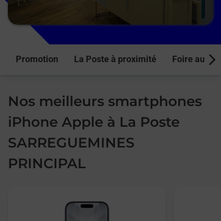
Promotion
La Poste à proximité
Foire aux q
Next
Nos meilleurs smartphones
iPhone Apple à La Poste
SARREGUEMINES
PRINCIPAL