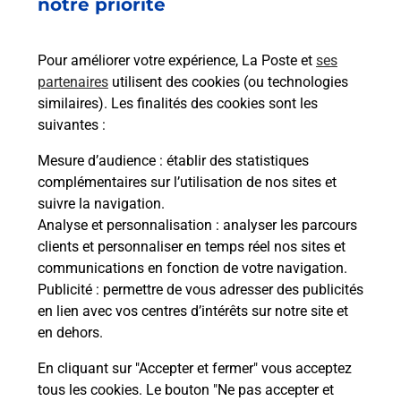
notre priorité
La Poste
Pour améliorer votre expérience, La Poste et
ses
PUTTELANGE AUX LACS
partenaires
utilisent des cookies (ou technologies
similaires). Les finalités des cookies sont les
Fermé
-
ouvre vendredi à
09h00
suivantes :
22 PLACE JEAN ET JEANNE COUMAROS
57510
PUTTELANGE AUX LACS
Mesure d’audience
: établir des statistiques
complémentaires sur l’utilisation de nos sites et
En savoir plus
suivre la navigation.
Analyse et personnalisation
: analyser les parcours
clients et personnaliser en temps réel nos sites et
Malin !
communications en fonction de votre navigation.
Publicité
: permettre de vous adresser des publicités
La Poste
en lien avec vos centres d’intérêts sur notre site et
en ligne
en dehors.
En cliquant sur "Accepter et fermer" vous acceptez
Ouvert 24h/24
tous les cookies. Le bouton "Ne pas accepter et