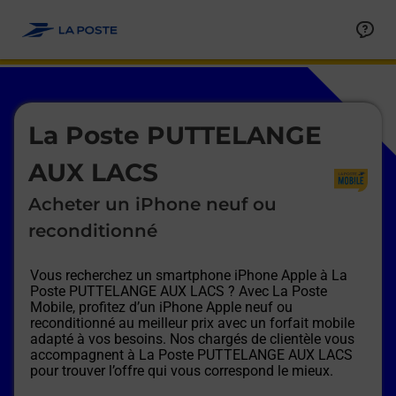
Le lien s'ouvre dans un nouvel onglet
Allez au contenu
Afficher ou masquer la réponse
Afficher ou masquer la réponse
Afficher ou masquer la réponse
Afficher ou masquer la réponse
Afficher ou masquer la réponse
Afficher ou masquer la réponse
Le lien s'ouvre dans un nouvel onglet
La Poste PUTTELANGE
AUX LACS
Acheter un iPhone neuf ou
reconditionné
Vous recherchez un smartphone iPhone Apple à
La
Poste PUTTELANGE AUX LACS
? Avec La Poste
Mobile, profitez d’un iPhone Apple neuf ou
reconditionné au meilleur prix avec un forfait mobile
adapté à vos besoins. Nos chargés de clientèle vous
accompagnent à
La Poste PUTTELANGE AUX LACS
pour trouver l’offre qui vous correspond le mieux.