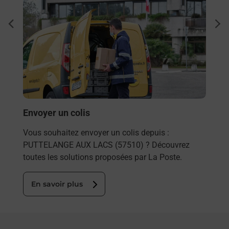
Ach
dent
sui
rieur
Vous
ez
de c
ste à
télé
de P
En
Envoyer un colis
Vous souhaitez envoyer un colis depuis :
PUTTELANGE AUX LACS (57510) ? Découvrez
toutes les solutions proposées par La Poste.
En savoir plus