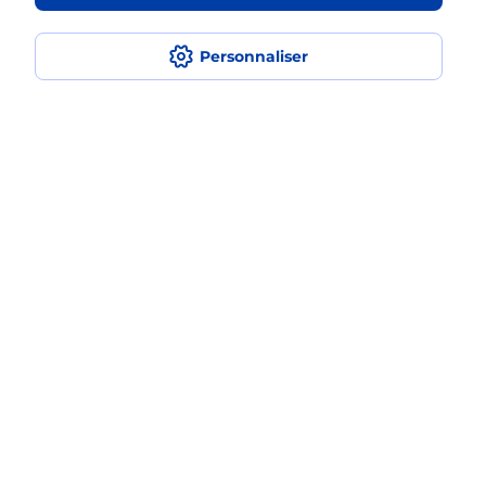
en plusieurs fois avec La Poste Mobile
?
Personnaliser
Est-ce que je peux assurer mon
iPhone ?
Localiser
Liste
Moselle
PUTTELANGE AUX LACS
PUTTELANGE AUX LACS
Acheter un iPhone neuf ou reconditionné
Plan du site
Accessibilité : partiellement conforme
Conditions contractuelles