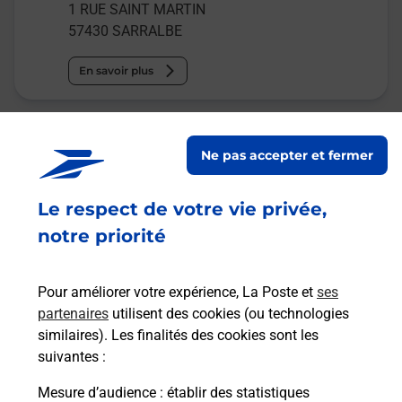
1 RUE SAINT MARTIN
57430
SARRALBE
En savoir plus
Malin !
Ne pas accepter et fermer
La Poste
en ligne
Le respect de votre vie privée,
notre priorité
Ouvert 24h/24
En savoir plus
Pour améliorer votre expérience, La Poste et
ses
partenaires
utilisent des cookies (ou technologies
similaires). Les finalités des cookies sont les
Recherchez un autre point de contact
suivantes :
Mesure d’audience
: établir des statistiques