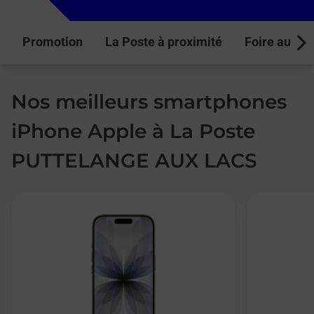
Promotion
La Poste à proximité
Foire aux q
Next
Nos meilleurs smartphones
iPhone Apple à La Poste
PUTTELANGE AUX LACS