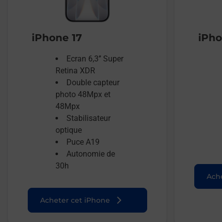
iPhone 17
iPho
Ecran 6,3’’ Super
Retina XDR
Double capteur
photo 48Mpx et
48Mpx
Stabilisateur
optique
Puce A19
Autonomie de
30h
Ache
Acheter cet iPhone