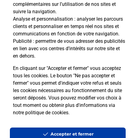
complémentaires sur l’utilisation de nos sites et
suivre la navigation.
Questions fréquemment posées
Analyse et personnalisation
: analyser les parcours
clients et personnaliser en temps réel nos sites et
communications en fonction de votre navigation.
Publicité
: permettre de vous adresser des publicités
Quel réseau utilise La Poste Mobile ?
en lien avec vos centres d’intérêts sur notre site et
en dehors.
Est-ce que je peux garder mon
numéro de mobile gratuitement ?
En cliquant sur "Accepter et fermer" vous acceptez
tous les cookies. Le bouton "Ne pas accepter et
fermer" vous permet d'indiquer votre refus et seuls
Est-ce que je peux bénéficier de la 5G
avec La Poste Mobile ?
les cookies nécessaires au fonctionnement du site
seront déposés. Vous pouvez modifier vos choix à
tout moment ou obtenir plus d'informations via
Est-ce que je peux utiliser mon forfait
notre politique de cookies
.
à l’étranger avec La Poste Mobile ?
Est-ce que je peux payer mon iPhone
Accepter et fermer