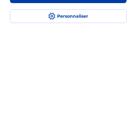
en plusieurs fois avec La Poste Mobile
?
Personnaliser
Est-ce que je peux assurer mon
iPhone ?
Localiser
Liste
Moselle
NOVEANT SUR MOSELLE
NOVEANT SUR MOSELLE
Acheter un iPhone neuf ou reconditionné
Plan du site
Accessibilité : partiellement conforme
Conditions contractuelles