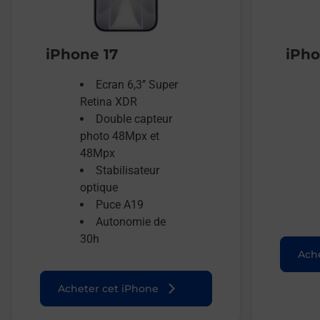
iPhone 17
iPho
Ecran 6,3’’ Super
Retina XDR
Double capteur
photo 48Mpx et
48Mpx
Stabilisateur
optique
Puce A19
Autonomie de
30h
Ache
Acheter cet iPhone