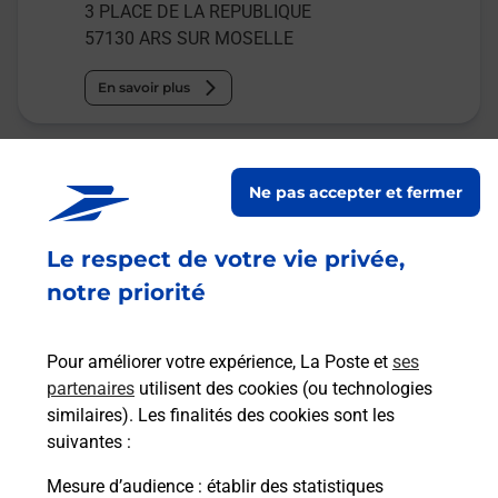
3 PLACE DE LA REPUBLIQUE
57130
ARS SUR MOSELLE
En savoir plus
Malin !
Ne pas accepter et fermer
La Poste
en ligne
Le respect de votre vie privée,
notre priorité
Ouvert 24h/24
En savoir plus
Pour améliorer votre expérience, La Poste et
ses
partenaires
utilisent des cookies (ou technologies
similaires). Les finalités des cookies sont les
Recherchez un autre point de contact
suivantes :
Mesure d’audience
: établir des statistiques