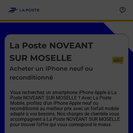
Le lien s'ouvre dans un nouvel onglet
Allez au contenu
Afficher ou masquer la réponse
Afficher ou masquer la réponse
Afficher ou masquer la réponse
Afficher ou masquer la réponse
Afficher ou masquer la réponse
Afficher ou masquer la réponse
Le lien s'ouvre dans un nouvel onglet
La Poste NOVEANT
SUR MOSELLE
Acheter un iPhone neuf ou
reconditionné
Vous recherchez un smartphone iPhone Apple à
La
Poste NOVEANT SUR MOSELLE
? Avec La Poste
Mobile, profitez d’un iPhone Apple neuf ou
reconditionné au meilleur prix avec un forfait mobile
adapté à vos besoins. Nos chargés de clientèle vous
accompagnent à
La Poste NOVEANT SUR MOSELLE
pour trouver l’offre qui vous correspond le mieux.