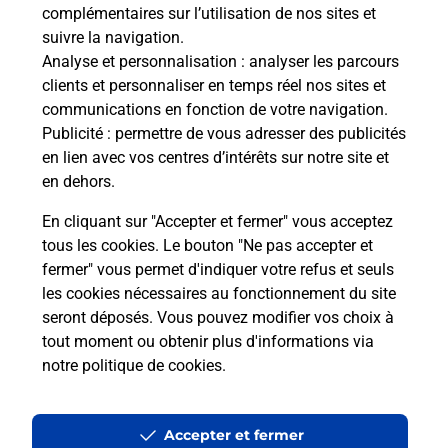
complémentaires sur l’utilisation de nos sites et
suivre la navigation.
Questions fréquemment posées
Analyse et personnalisation
: analyser les parcours
clients et personnaliser en temps réel nos sites et
communications en fonction de votre navigation.
Publicité
: permettre de vous adresser des publicités
Quel réseau utilise La Poste Mobile ?
en lien avec vos centres d’intérêts sur notre site et
en dehors.
Est-ce que je peux garder mon
numéro de mobile gratuitement ?
En cliquant sur "Accepter et fermer" vous acceptez
tous les cookies. Le bouton "Ne pas accepter et
fermer" vous permet d'indiquer votre refus et seuls
Est-ce que je peux bénéficier de la 5G
avec La Poste Mobile ?
les cookies nécessaires au fonctionnement du site
seront déposés. Vous pouvez modifier vos choix à
tout moment ou obtenir plus d'informations via
Est-ce que je peux utiliser mon forfait
notre politique de cookies
.
à l’étranger avec La Poste Mobile ?
Est-ce que je peux payer mon iPhone
Accepter et fermer