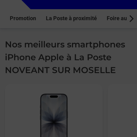
Promotion
La Poste à proximité
Foire aux q
Next
Nos meilleurs smartphones
iPhone Apple à La Poste
NOVEANT SUR MOSELLE