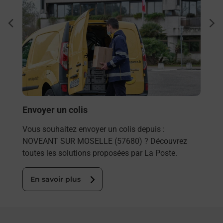
Ach
dent
sui
rieur
Vous
ez
de c
ste à
télé
de P
En
Envoyer un colis
Vous souhaitez envoyer un colis depuis :
NOVEANT SUR MOSELLE (57680) ? Découvrez
toutes les solutions proposées par La Poste.
En savoir plus