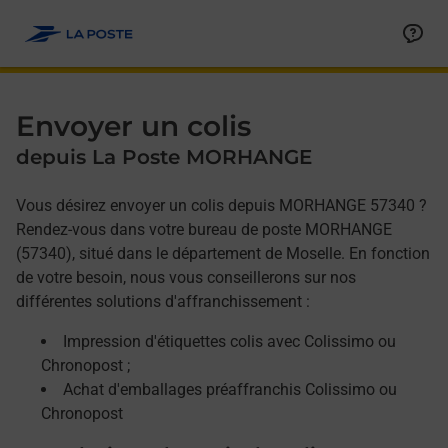
Allez au contenu
Afficher ou masquer la réponse
Afficher ou masquer la réponse
Afficher ou masquer la réponse
Envoyer un colis
depuis La Poste MORHANGE
Vous désirez envoyer un colis depuis MORHANGE 57340 ?
Rendez-vous dans votre bureau de poste MORHANGE
(57340), situé dans le département de Moselle. En fonction
de votre besoin, nous vous conseillerons sur nos
différentes solutions d'affranchissement :
Impression d'étiquettes colis avec Colissimo ou
Chronopost ;
Achat d'emballages préaffranchis Colissimo ou
Chronopost