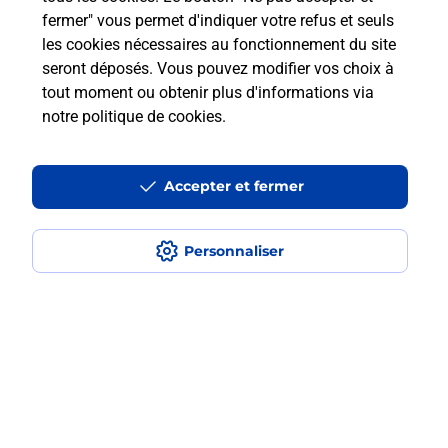
fermer" vous permet d'indiquer votre refus et seuls
les cookies nécessaires au fonctionnement du site
Comment retourner un colis acheté
seront déposés. Vous pouvez modifier vos choix à
en ligne depuis votre boîte aux lettres
tout moment ou obtenir plus d'informations via
?
notre politique de cookies
.
Comment envoyer un colis ou faire un
retour chez un e-commerçant sans se
Accepter et fermer
déplacer ?
Personnaliser
Envoyer un petit colis au meilleur
prix ?
Localiser
Liste
Moselle
MORHANGE
MORHANGE
Envoi de colis