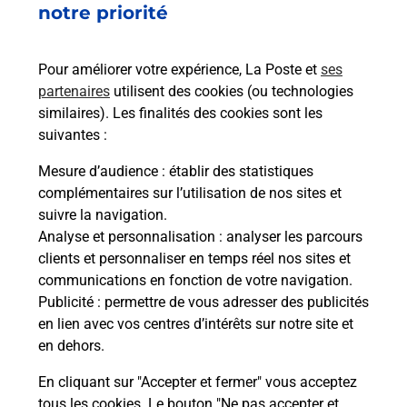
notre priorité
rieur
Vous
ez
de c
ste à
télé
Pour améliorer votre expérience, La Poste et
ses
de P
partenaires
utilisent des cookies (ou technologies
similaires). Les finalités des cookies sont les
En
suivantes :
Acheter un iPhone neuf ou reconditionné
Mesure d’audience
: établir des statistiques
Vous recherchez un smartphone pas cher proche
complémentaires sur l’utilisation de nos sites et
de chez vous ? Découvrez notre offre de
suivre la navigation.
téléphones iPhone Apple dans vos bureaux de
Analyse et personnalisation
: analyser les parcours
Poste à MORHANGE (57340) !
clients et personnaliser en temps réel nos sites et
communications en fonction de votre navigation.
En savoir plus
Publicité
: permettre de vous adresser des publicités
en lien avec vos centres d’intérêts sur notre site et
en dehors.
En cliquant sur "Accepter et fermer" vous acceptez
Questions fréquemment posées
tous les cookies. Le bouton "Ne pas accepter et