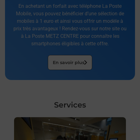
En achetant un forfait avec téléphone La Poste
Mobile, vous pouvez bénéficier d’une sélection de
mobiles à 1 euro et ainsi vous offrir un modèle à
prix très avantageux ! Rendez-vous sur notre site ou
à La Poste METZ CENTRE pour connaître les
smartphones éligibles à cette offre.
En savoir plus
Services
En savoir plus