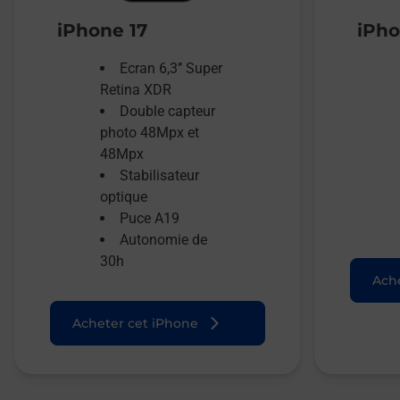
iPhone 17
iPho
Ecran 6,3’’ Super
Retina XDR
Double capteur
photo 48Mpx et
48Mpx
Stabilisateur
optique
Puce A19
Autonomie de
30h
Ache
Acheter cet iPhone