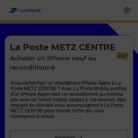
Le lien s'ouvre dans un nouvel onglet
Allez au contenu
Afficher ou masquer la réponse
Afficher ou masquer la réponse
Afficher ou masquer la réponse
Afficher ou masquer la réponse
Afficher ou masquer la réponse
Afficher ou masquer la réponse
Le lien s'ouvre dans un nouvel onglet
La Poste METZ CENTRE
Acheter un iPhone neuf ou
reconditionné
Vous recherchez un smartphone iPhone Apple à
La
Poste METZ CENTRE
? Avec La Poste Mobile, profitez
d’un iPhone Apple neuf ou reconditionné au meilleur
prix avec un forfait mobile adapté à vos besoins. Nos
chargés de clientèle vous accompagnent à
La Poste
METZ CENTRE
pour trouver l’offre qui vous
correspond le mieux.
Itinéraire