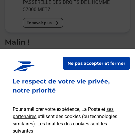
PASSERELLE DES DROITS DE L HOMME
57000
METZ
En savoir plus
Malin !
La Poste
Ne pas accepter et fermer
en ligne
Ouvert 24h/24
Le respect de votre vie privée,
notre priorité
En savoir plus
Pour améliorer votre expérience, La Poste et
ses
partenaires
utilisent des cookies (ou technologies
Recherchez un autre point de contact
similaires). Les finalités des cookies sont les
suivantes :