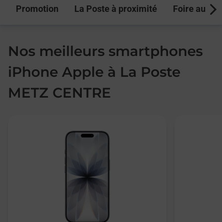
Promotion
La Poste à proximité
Foire aux q
Next
Nos meilleurs smartphones
iPhone Apple à La Poste
METZ CENTRE