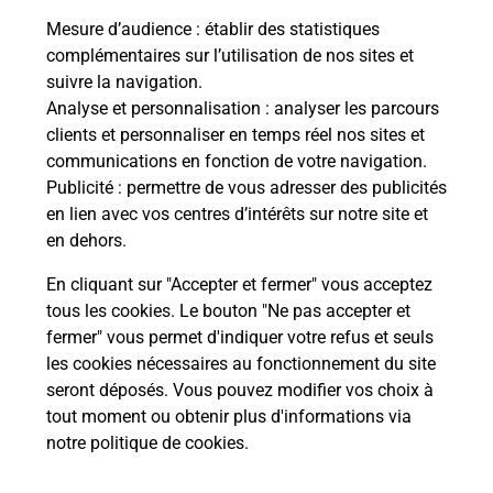
Mesure d’audience
: établir des statistiques
Questions fréquemment posées
complémentaires sur l’utilisation de nos sites et
suivre la navigation.
Analyse et personnalisation
: analyser les parcours
clients et personnaliser en temps réel nos sites et
Quel réseau utilise La Poste Mobile ?
communications en fonction de votre navigation.
Publicité
: permettre de vous adresser des publicités
Est-ce que je peux garder mon
en lien avec vos centres d’intérêts sur notre site et
numéro de mobile gratuitement ?
en dehors.
En cliquant sur "Accepter et fermer" vous acceptez
Est-ce que je peux bénéficier de la 5G
tous les cookies. Le bouton "Ne pas accepter et
avec La Poste Mobile ?
fermer" vous permet d'indiquer votre refus et seuls
les cookies nécessaires au fonctionnement du site
Est-ce que je peux utiliser mon forfait
seront déposés. Vous pouvez modifier vos choix à
à l’étranger avec La Poste Mobile ?
tout moment ou obtenir plus d'informations via
notre politique de cookies
.
Est-ce que je peux payer mon iPhone