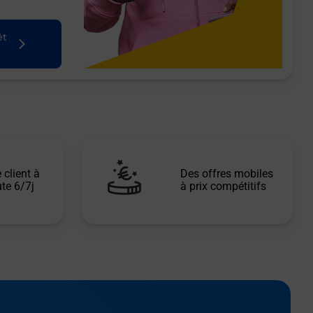
êt
 client à
Des offres mobiles
te 6/7j
à prix compétitifs