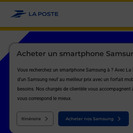
Le lien s'ouvre dans un nouvel onglet
Allez au contenu
Afficher ou masquer la réponse
Afficher ou masquer la réponse
Afficher ou masquer la réponse
Afficher ou masquer la réponse
Afficher ou masquer la réponse
Afficher ou masquer la réponse
Le lien s'ouvre dans un nouvel onglet
Acheter un smartphone Samsu
Vous recherchez un smartphone Samsung à
? Avec La 
d’un Samsung neuf au meilleur prix avec un forfait mob
besoins. Nos chargés de clientèle vous accompagnent
vous correspond le mieux.
Itinéraire
Acheter nos Samsung