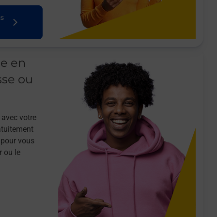
us
le en
sse ou
 avec votre
atuitement
 pour vous
r ou le