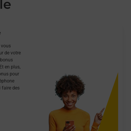
le
e
 vous
ur de votre
n bonus
Et en plus,
onus pour
léphone
 faire des