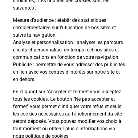
similaires). Les finalités des cookies sont les
suivantes :
che
Vous
de c
Mesure d’audience
: établir des statistiques
ux
télé
complémentaires sur l’utilisation de nos sites et
Post
suivre la navigation.
Analyse et personnalisation
: analyser les parcours
En
clients et personnaliser en temps réel nos sites et
Envoyer un colis
communications en fonction de votre navigation.
Publicité
: permettre de vous adresser des publicités
Vous souhaitez envoyer un colis depuis :
en lien avec vos centres d’intérêts sur notre site et
LEMBERG (57620) ? Découvrez toutes les
en dehors.
solutions proposées par La Poste.
En cliquant sur "Accepter et fermer" vous acceptez
En savoir plus
tous les cookies. Le bouton "Ne pas accepter et
fermer" vous permet d'indiquer votre refus et seuls
les cookies nécessaires au fonctionnement du site
seront déposés. Vous pouvez modifier vos choix à
Questions fréquemment posées
tout moment ou obtenir plus d'informations via
notre politique de cookies
.