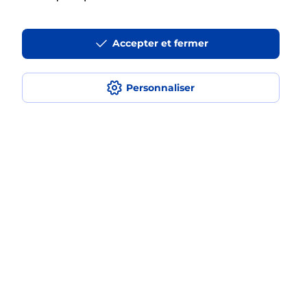
La téléassistance classique avec
Accepter et fermer
médaillon d’alarme qu’est ce que
c’est ?
Personnaliser
Comment fonctionne la
téléassistance classique ?
Comment est installée la
téléassistance classique ?
Localiser
Liste
Moselle
LEMBERG
LEMBERG
Teleassistance