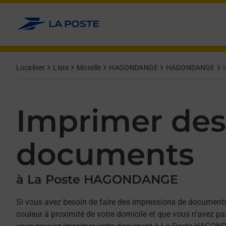
Allez au contenu
Afficher ou masquer la réponse
Afficher ou masquer la réponse
Afficher ou masquer la réponse
Afficher ou masquer la réponse
Localiser
Liste
Moselle
HAGONDANGE
HAGONDANGE
Imprimer des
documents
à La Poste HAGONDANGE
Si vous avez besoin de faire des impressions de documents
couleur à proximité de votre domicile et que vous n'avez p