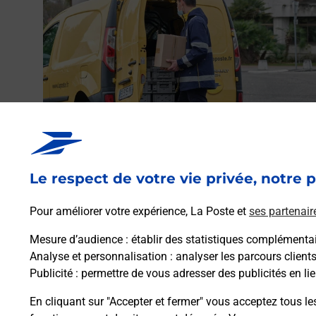
res
NDANGE.
Envoyer un colis
Vous souhaitez envoyer un colis depuis : HAGONDAN
(57300) ? Découvrez toutes les solutions proposées pa
Le respect de votre vie privée, notre p
La Poste.
Pour améliorer votre expérience, La Poste et
ses partenair
En savoir plus
Mesure d’audience
: établir des statistiques complémentair
Analyse et personnalisation
: analyser les parcours client
Publicité
: permettre de vous adresser des publicités en lie
En cliquant sur "Accepter et fermer" vous acceptez tous le