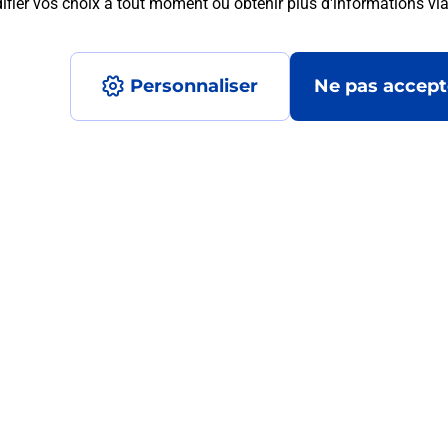
fier vos choix à tout moment ou obtenir plus d'informations vi
mment posées
Personnaliser
Ne pas accept
 ?
ur de moi ?
?
ormats qu'il est possible d'imprimer à