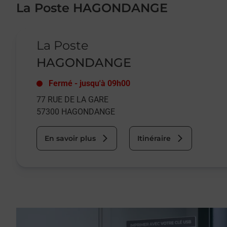
La Poste HAGONDANGE
Le lien s'ouvre dans un nouvel onglet
La Poste
HAGONDANGE
Fermé
-
jusqu'à
09h00
77 RUE DE LA GARE
57300
HAGONDANGE
En savoir plus
Itinéraire