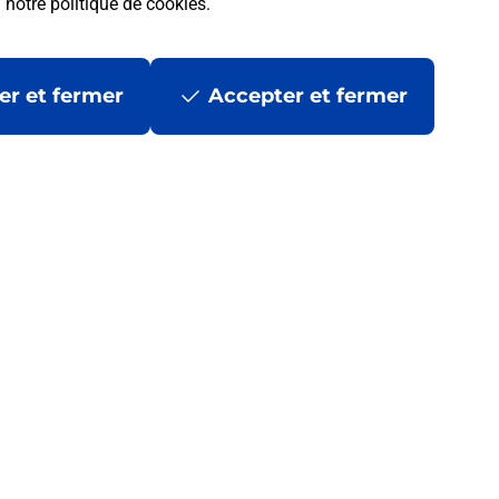
a
notre politique de cookies
.
er et fermer
Accepter et fermer
 la Poste ?