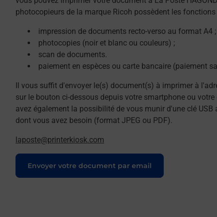
vous pouvez imprimer votre document à La Poste HAGON
photocopieurs de la marque Ricoh possèdent les fonctions 
impression de documents recto-verso au format A4 ;
photocopies (noir et blanc ou couleurs) ;
scan de documents.
paiement en espèces ou carte bancaire (paiement sa
Il vous suffit d'envoyer le(s) document(s) à imprimer à l'ad
sur le bouton ci-dessous depuis votre smartphone ou votre 
avez également la possibilité de vous munir d'une clé USB 
dont vous avez besoin (format JPEG ou PDF).
laposte@printerkiosk.com
Le lien s'ouvre dans un nouvel onglet
Envoyer votre document par email