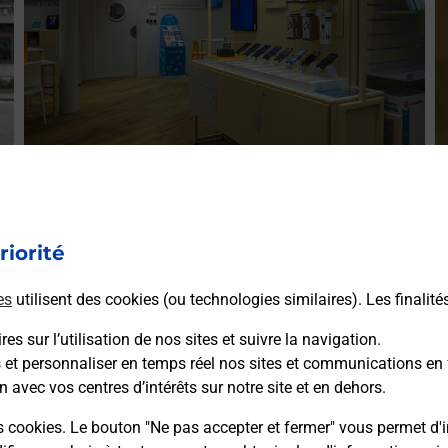
Acheter un iPhone neuf ou reconditionné
A
GE
Vous recherchez un smartphone pas cher proche de chez
V
r
vous ? Découvrez notre offre de téléphones iPhone Apple
riorité
v
dans vos bureaux de Poste à HAGONDANGE (57300) !
S
es
utilisent des cookies (ou technologies similaires). Les finalité
(
En savoir plus
es sur l’utilisation de nos sites et suivre la navigation.
s et personnaliser en temps réel nos sites et communications en 
n avec vos centres d’intérêts sur notre site et en dehors.
s cookies. Le bouton "Ne pas accepter et fermer" vous permet d'i