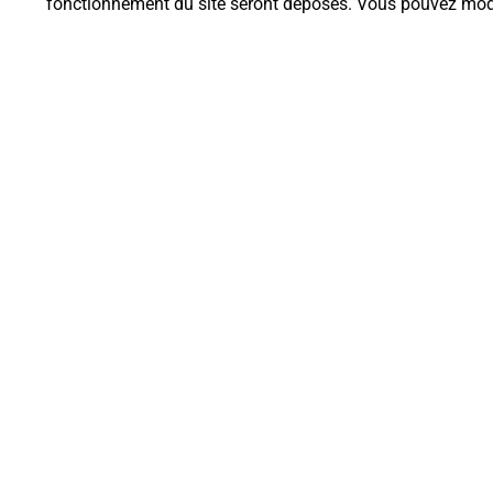
fonctionnement du site seront déposés. Vous pouvez modi
Questions fréque
Quel est le prix d’une impression
Où imprimer des documents auto
Comment faire des impressions 
Quels sont les documents et les f