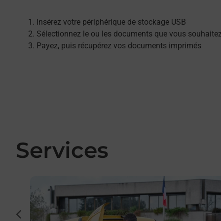
Insérez votre périphérique de stockage USB
Sélectionnez le ou les documents que vous souhaite
Payez, puis récupérez vos documents imprimés
Services
En savoir plus
cédent
r et/ou