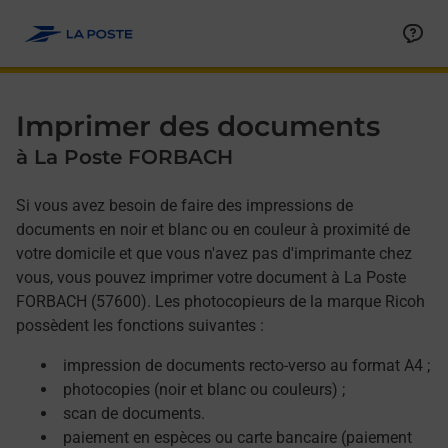
Allez au contenu
Afficher ou masquer la réponse
Afficher ou masquer la réponse
Afficher ou masquer la réponse
Afficher ou masquer la réponse
Imprimer des documents
à La Poste FORBACH
Si vous avez besoin de faire des impressions de
documents en noir et blanc ou en couleur à proximité de
votre domicile et que vous n'avez pas d'imprimante chez
vous, vous pouvez imprimer votre document à La Poste
FORBACH (57600). Les photocopieurs de la marque Ricoh
possèdent les fonctions suivantes :
impression de documents recto-verso au format A4 ;
photocopies (noir et blanc ou couleurs) ;
scan de documents.
paiement en espèces ou carte bancaire (paiement