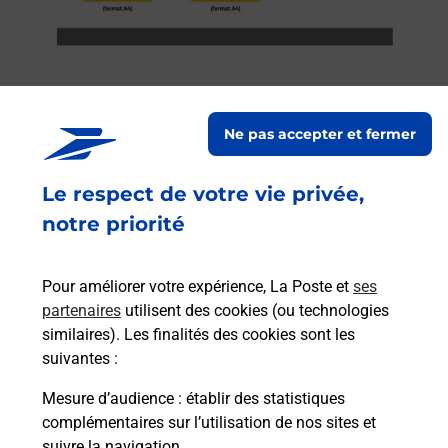
Ne pas accepter et fermer
Services
Le respect de votre vie privée,
En savoir plus
En sa
notre priorité
à
Ache
dent
sui
 par
Pour améliorer votre expérience, La Poste et
ses
Vous
partenaires
utilisent des cookies (ou technologies
de c
similaires). Les finalités des cookies sont les
télé
suivantes :
Post
Mesure d’audience
: établir des statistiques
complémentaires sur l’utilisation de nos sites et
En
Envoyer un colis
suivre la navigation.