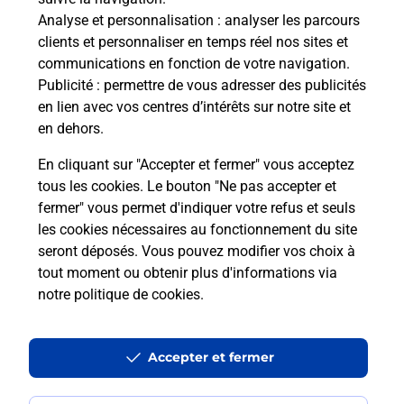
Analyse et personnalisation
: analyser les parcours
Vous souhaitez envoyer un colis depuis :
clients et personnaliser en temps réel nos sites et
FORBACH (57600) ? Découvrez toutes les
communications en fonction de votre navigation.
solutions proposées par La Poste.
Publicité
: permettre de vous adresser des publicités
en lien avec vos centres d’intérêts sur notre site et
En savoir plus
en dehors.
En cliquant sur "Accepter et fermer" vous acceptez
tous les cookies. Le bouton "Ne pas accepter et
fermer" vous permet d'indiquer votre refus et seuls
Questions fréquemment posées
les cookies nécessaires au fonctionnement du site
seront déposés. Vous pouvez modifier vos choix à
tout moment ou obtenir plus d'informations via
Quel est le prix d’une impression ?
notre politique de cookies
.
Où imprimer des documents autour
Accepter et fermer
de moi ?