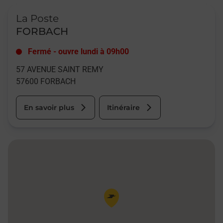
Le lien s'ouvre dans un nouvel onglet
La Poste
FORBACH
Fermé
-
ouvre lundi à
09h00
57 AVENUE SAINT REMY
57600
FORBACH
En savoir plus
Itinéraire
Pin de la carte