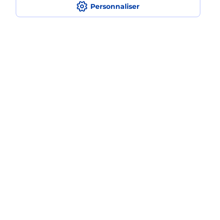
Comment faire des impressions ?
Personnaliser
Quels sont les documents et les
formats qu'il est possible d'imprimer à
la Poste ?
Localiser
Liste
Moselle
FORBACH
FORBACH
Impression
Plan du site
Accessibilité : partiellement conforme
Conditions contractuelles