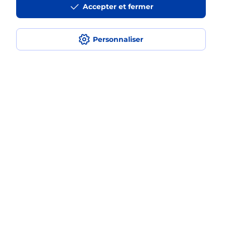
Accepter et fermer
médaillon d’alarme qu’est ce que
c’est ?
Personnaliser
Comment fonctionne la
téléassistance classique ?
Comment est installée la
téléassistance classique ?
Localiser
Liste
Moselle
FAMECK
FAMECK
Teleassistance
Plan du site