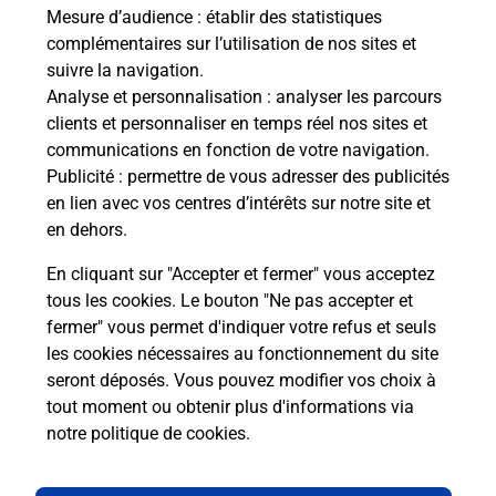
s à
de c
Mesure d’audience
: établir des statistiques
télé
complémentaires sur l’utilisation de nos sites et
Post
suivre la navigation.
Analyse et personnalisation
: analyser les parcours
En
clients et personnaliser en temps réel nos sites et
Envoyer un colis
communications en fonction de votre navigation.
Publicité
: permettre de vous adresser des publicités
Vous souhaitez envoyer un colis depuis : FAMECK
en lien avec vos centres d’intérêts sur notre site et
(57290) ? Découvrez toutes les solutions
en dehors.
proposées par La Poste.
En cliquant sur "Accepter et fermer" vous acceptez
En savoir plus
tous les cookies. Le bouton "Ne pas accepter et
fermer" vous permet d'indiquer votre refus et seuls
les cookies nécessaires au fonctionnement du site
seront déposés. Vous pouvez modifier vos choix à
Questions fréquemment posées
tout moment ou obtenir plus d'informations via
notre politique de cookies
.
La téléassistance classique avec