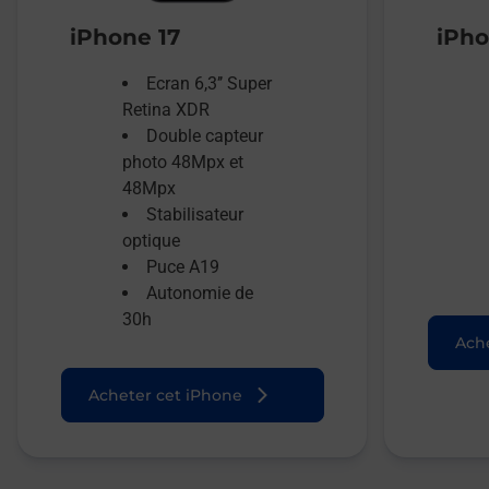
iPhone 17
iPho
Ecran 6,3’’ Super
Retina XDR
Double capteur
photo 48Mpx et
48Mpx
Stabilisateur
optique
Puce A19
Autonomie de
30h
Ache
Acheter cet iPhone