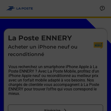
Le lien s'ouvre dans un nouvel onglet
Allez au contenu
Afficher ou masquer la réponse
Afficher ou masquer la réponse
Afficher ou masquer la réponse
Afficher ou masquer la réponse
Afficher ou masquer la réponse
Afficher ou masquer la réponse
Le lien s'ouvre dans un nouvel onglet
La Poste ENNERY
Acheter un iPhone neuf ou
reconditionné
Vous recherchez un smartphone iPhone Apple à
La
Poste ENNERY
? Avec La Poste Mobile, profitez d’un
iPhone Apple neuf ou reconditionné au meilleur prix
avec un forfait mobile adapté à vos besoins. Nos
chargés de clientèle vous accompagnent à
La Poste
ENNERY
pour trouver l’offre qui vous correspond le
mieux.
Itinéraire