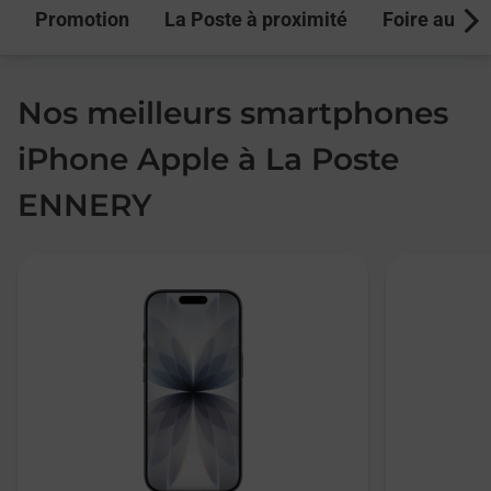
Promotion
La Poste à proximité
Foire aux q
Next
Nos meilleurs smartphones
iPhone Apple à La Poste
ENNERY