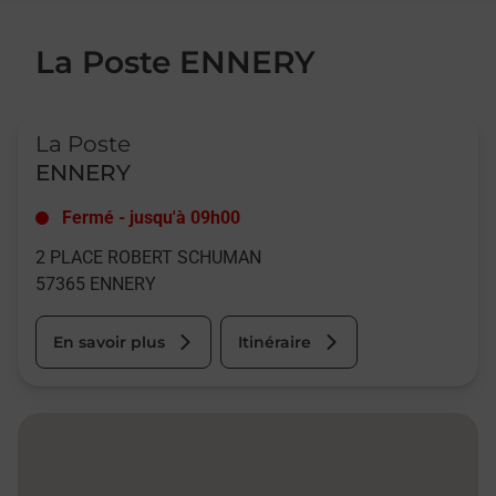
La Poste ENNERY
Le lien s'ouvre dans un nouvel onglet
La Poste
ENNERY
Fermé
-
jusqu'à
09h00
2 PLACE ROBERT SCHUMAN
57365
ENNERY
En savoir plus
Itinéraire