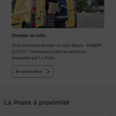
s à
télé
de P
En
Envoyer un colis
Vous souhaitez envoyer un colis depuis : ENNERY
(57365) ? Découvrez toutes les solutions
proposées par La Poste.
En savoir plus
La Poste à proximité