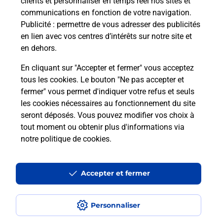
clients et personnaliser en temps réel nos sites et
communications en fonction de votre navigation.
Publicité
: permettre de vous adresser des publicités
en lien avec vos centres d’intérêts sur notre site et
Quel réseau utilise La Poste Mobile ?
en dehors.
Est-ce que je peux garder mon
En cliquant sur "Accepter et fermer" vous acceptez
numéro de mobile gratuitement ?
tous les cookies. Le bouton "Ne pas accepter et
fermer" vous permet d'indiquer votre refus et seuls
les cookies nécessaires au fonctionnement du site
Est-ce que je peux bénéficier de la 5G
avec La Poste Mobile ?
seront déposés. Vous pouvez modifier vos choix à
tout moment ou obtenir plus d'informations via
notre politique de cookies
.
Est-ce que je peux utiliser mon forfait
à l’étranger avec La Poste Mobile ?
Accepter et fermer
Est-ce que je peux payer mon iPhone
en plusieurs fois avec La Poste Mobile
?
Personnaliser