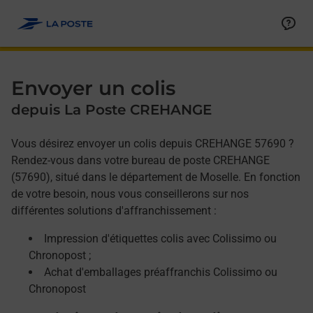
Allez au contenu
Afficher ou masquer la réponse
Afficher ou masquer la réponse
Afficher ou masquer la réponse
Envoyer un colis
depuis La Poste CREHANGE
Vous désirez envoyer un colis depuis CREHANGE 57690 ?
Rendez-vous dans votre bureau de poste CREHANGE
(57690), situé dans le département de Moselle. En fonction
de votre besoin, nous vous conseillerons sur nos
différentes solutions d'affranchissement :
Impression d'étiquettes colis avec Colissimo ou
Chronopost ;
Achat d'emballages préaffranchis Colissimo ou
Chronopost