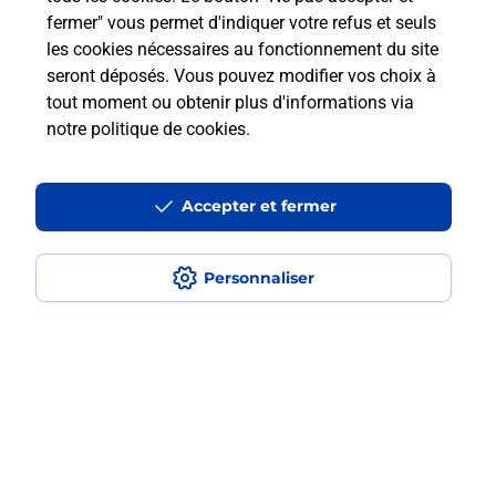
fermer" vous permet d'indiquer votre refus et seuls
les cookies nécessaires au fonctionnement du site
Comment retourner un colis acheté
seront déposés. Vous pouvez modifier vos choix à
en ligne depuis votre boîte aux lettres
tout moment ou obtenir plus d'informations via
?
notre politique de cookies
.
Comment envoyer un colis ou faire un
retour chez un e-commerçant sans se
Accepter et fermer
déplacer ?
Personnaliser
Envoyer un petit colis au meilleur
prix ?
Localiser
Liste
Moselle
CREHANGE
CREHANGE
Envoi de colis