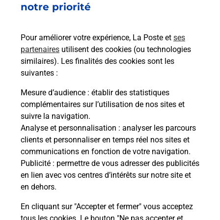
notre priorité
rieur
Vous
ez
de c
ste à
télé
Pour améliorer votre expérience, La Poste et
ses
de P
partenaires
utilisent des cookies (ou technologies
similaires). Les finalités des cookies sont les
En
suivantes :
Acheter un iPhone neuf ou reconditionné
Mesure d’audience
: établir des statistiques
Vous recherchez un smartphone pas cher proche
complémentaires sur l’utilisation de nos sites et
de chez vous ? Découvrez notre offre de
suivre la navigation.
téléphones iPhone Apple dans vos bureaux de
Analyse et personnalisation
: analyser les parcours
Poste à CREHANGE (57690) !
clients et personnaliser en temps réel nos sites et
communications en fonction de votre navigation.
En savoir plus
Publicité
: permettre de vous adresser des publicités
en lien avec vos centres d’intérêts sur notre site et
en dehors.
En cliquant sur "Accepter et fermer" vous acceptez
Questions fréquemment posées
tous les cookies. Le bouton "Ne pas accepter et