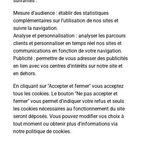
suivantes :
che
Vous
de c
Mesure d’audience
: établir des statistiques
ux
télé
complémentaires sur l’utilisation de nos sites et
Post
suivre la navigation.
Analyse et personnalisation
: analyser les parcours
En
clients et personnaliser en temps réel nos sites et
Envoyer un colis
communications en fonction de votre navigation.
Publicité
: permettre de vous adresser des publicités
Vous souhaitez envoyer un colis depuis : AUDUN
en lien avec vos centres d’intérêts sur notre site et
LE TICHE (57390) ? Découvrez toutes les solutions
en dehors.
proposées par La Poste.
En cliquant sur "Accepter et fermer" vous acceptez
En savoir plus
tous les cookies. Le bouton "Ne pas accepter et
fermer" vous permet d'indiquer votre refus et seuls
les cookies nécessaires au fonctionnement du site
seront déposés. Vous pouvez modifier vos choix à
Questions fréquemment posées
tout moment ou obtenir plus d'informations via
notre politique de cookies
.