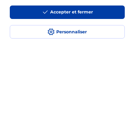
La téléassistance classique avec
Accepter et fermer
médaillon d’alarme qu’est ce que
c’est ?
Personnaliser
Comment fonctionne la
téléassistance classique ?
Comment est installée la
téléassistance classique ?
Localiser
Liste
Moselle
AUDUN LE TICHE
AUDUN LE TICHE
Teleassistance