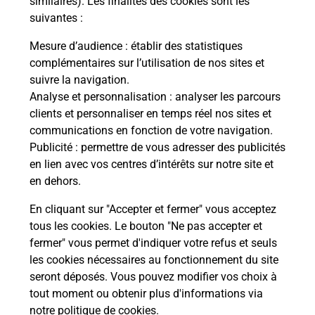
similaires). Les finalités des cookies sont les
suivantes :
che
Vous
de c
Mesure d’audience
: établir des statistiques
ux
télé
complémentaires sur l’utilisation de nos sites et
Post
suivre la navigation.
Analyse et personnalisation
: analyser les parcours
En
clients et personnaliser en temps réel nos sites et
Envoyer un colis
communications en fonction de votre navigation.
Publicité
: permettre de vous adresser des publicités
Vous souhaitez envoyer un colis depuis :
en lien avec vos centres d’intérêts sur notre site et
AMNEVILLE (57360) ? Découvrez toutes les
en dehors.
solutions proposées par La Poste.
En cliquant sur "Accepter et fermer" vous acceptez
En savoir plus
tous les cookies. Le bouton "Ne pas accepter et
fermer" vous permet d'indiquer votre refus et seuls
les cookies nécessaires au fonctionnement du site
seront déposés. Vous pouvez modifier vos choix à
Questions fréquemment posées
tout moment ou obtenir plus d'informations via
notre politique de cookies
.