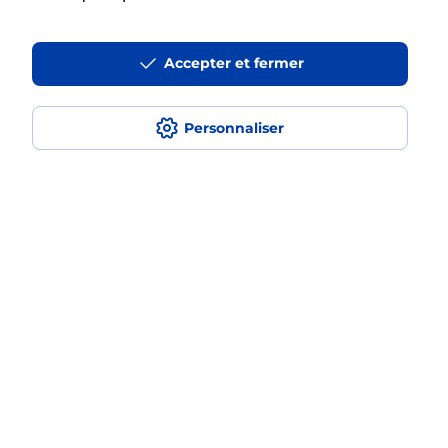
La téléassistance classique avec
Accepter et fermer
médaillon d’alarme qu’est ce que
c’est ?
Personnaliser
Comment fonctionne la
téléassistance classique ?
Comment est installée la
téléassistance classique ?
Localiser
Liste
Moselle
AMNEVILLE LES THERMES
AMNEVILLE
Teleassistance