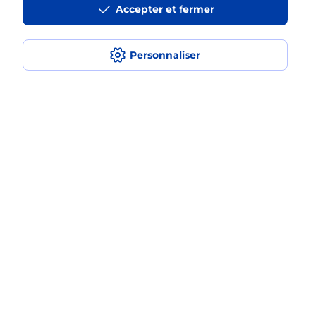
Accepter et fermer
médaillon d’alarme qu’est ce que
c’est ?
Personnaliser
Comment fonctionne la
téléassistance classique ?
Comment est installée la
téléassistance classique ?
Localiser
Liste
Morbihan
VANNES
VANNES REPUBLIQUE
Teleassistance
Plan du site