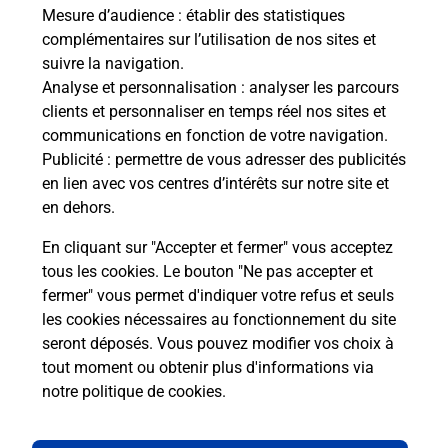
de c
Mesure d’audience
: établir des statistiques
télé
complémentaires sur l’utilisation de nos sites et
Post
suivre la navigation.
Analyse et personnalisation
: analyser les parcours
En
clients et personnaliser en temps réel nos sites et
Envoyer un colis
communications en fonction de votre navigation.
Publicité
: permettre de vous adresser des publicités
Vous souhaitez envoyer un colis depuis : VANNES
en lien avec vos centres d’intérêts sur notre site et
REPUBLIQUE (56000) ? Découvrez toutes les
en dehors.
solutions proposées par La Poste.
En cliquant sur "Accepter et fermer" vous acceptez
En savoir plus
tous les cookies. Le bouton "Ne pas accepter et
fermer" vous permet d'indiquer votre refus et seuls
les cookies nécessaires au fonctionnement du site
seront déposés. Vous pouvez modifier vos choix à
Questions fréquemment posées
tout moment ou obtenir plus d'informations via
notre politique de cookies
.
La téléassistance classique avec