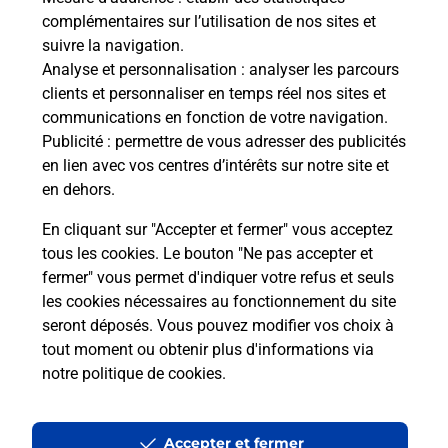
de la route ?
complémentaires sur l’utilisation de nos sites et
suivre la navigation.
Combien de temps dure l'examen du
Analyse et personnalisation
: analyser les parcours
code de la route ?
clients et personnaliser en temps réel nos sites et
communications en fonction de votre navigation.
Publicité
: permettre de vous adresser des publicités
Comment s'inscrire au code de la
en lien avec vos centres d’intérêts sur notre site et
route ?
en dehors.
Combien de fautes pour le code de la
En cliquant sur "Accepter et fermer" vous acceptez
route ?
tous les cookies. Le bouton "Ne pas accepter et
fermer" vous permet d'indiquer votre refus et seuls
les cookies nécessaires au fonctionnement du site
seront déposés. Vous pouvez modifier vos choix à
tout moment ou obtenir plus d'informations via
notre politique de cookies
.
En Savoir Plus sur Vannes
Accepter et fermer