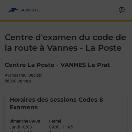
Le lien s'ouvre dans un nouvel onglet
Allez au contenu
Day of the Week
Get directions to La Poste - Centre d’examen du code de la rout
Afficher ou masquer la réponse
Afficher ou masquer la réponse
Afficher ou masquer la réponse
Afficher ou masquer la réponse
Afficher ou masquer la réponse
Afficher ou masquer la réponse
Afficher ou masquer la réponse
Afficher ou masquer la réponse
Afficher ou masquer la réponse
Afficher ou masquer le contenu
Hours
Centre d'examen du code de
la route à Vannes - La Poste
Centre La Poste - VANNES Le Prat
Avenue Paul Duplaix
56000
Vannes
Horaires des sessions Codes &
Examens
Dimanche 09/08
Fermé
Lundi 10/08
09:30
-
11:45