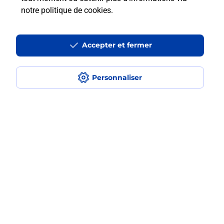
Est-ce que je peux payer mon iPhone
notre politique de cookies
.
en plusieurs fois avec La Poste Mobile
?
Accepter et fermer
Est-ce que je peux assurer mon
iPhone ?
Personnaliser
Localiser
Liste
Morbihan
ST JEAN BREVELAY
SAINT JEAN BREVELAY
Acheter un iPhone neuf ou reconditionné
Plan du site
Accessibilité : partiellement conforme