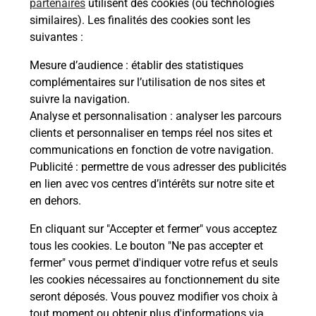
partenaires
utilisent des cookies (ou technologies
similaires). Les finalités des cookies sont les
suivantes :
Questions fréquemment posées
Mesure d’audience
: établir des statistiques
complémentaires sur l’utilisation de nos sites et
suivre la navigation.
Analyse et personnalisation
: analyser les parcours
Quel réseau utilise La Poste Mobile ?
clients et personnaliser en temps réel nos sites et
communications en fonction de votre navigation.
Est-ce que je peux garder mon
Publicité
: permettre de vous adresser des publicités
numéro de mobile gratuitement ?
en lien avec vos centres d’intérêts sur notre site et
en dehors.
Est-ce que je peux bénéficier de la 5G
En cliquant sur "Accepter et fermer" vous acceptez
avec La Poste Mobile ?
tous les cookies. Le bouton "Ne pas accepter et
fermer" vous permet d'indiquer votre refus et seuls
Est-ce que je peux utiliser mon forfait
les cookies nécessaires au fonctionnement du site
à l’étranger avec La Poste Mobile ?
seront déposés. Vous pouvez modifier vos choix à
tout moment ou obtenir plus d'informations via