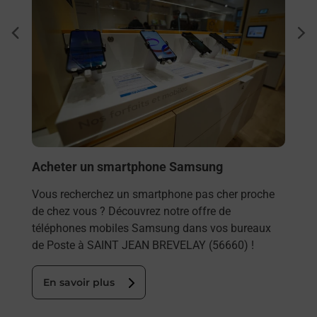
Sous
dent
sui
NT
les
Besoi
et/ou
les 
SAIN
En
Acheter un smartphone Samsung
Vous recherchez un smartphone pas cher proche
de chez vous ? Découvrez notre offre de
téléphones mobiles Samsung dans vos bureaux
de Poste à SAINT JEAN BREVELAY (56660) !
En savoir plus