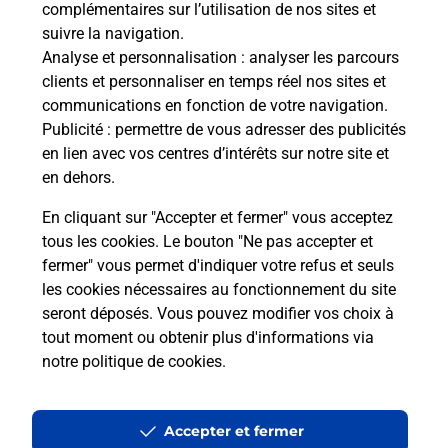
complémentaires sur l’utilisation de nos sites et
suivre la navigation.
Analyse et personnalisation
: analyser les parcours
clients et personnaliser en temps réel nos sites et
communications en fonction de votre navigation.
Publicité
: permettre de vous adresser des publicités
En Savoir Plus sur Sarzeau
en lien avec vos centres d’intérêts sur notre site et
en dehors.
En cliquant sur "Accepter et fermer" vous acceptez
tous les cookies. Le bouton "Ne pas accepter et
Localiser
Liste
Morbihan
SARZEAU
SARZEAU
fermer" vous permet d'indiquer votre refus et seuls
Code de la Route
les cookies nécessaires au fonctionnement du site
seront déposés. Vous pouvez modifier vos choix à
tout moment ou obtenir plus d'informations via
notre politique de cookies
.
Plan du site
Accessibilité : partiellement conforme
Accepter et fermer