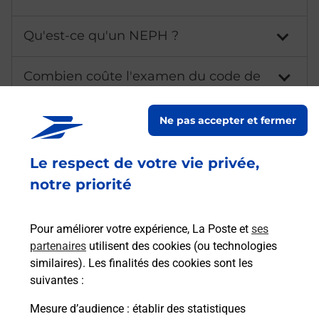
Qu'est-ce qu'un NEPH ?
Combien coûte l'examen du code de
la route ?
Ne pas accepter et fermer
Comment avoir les résultats du code
de la route ?
Le respect de votre vie privée,
notre priorité
Comment s'inscrire au code de la
route ?
Pour améliorer votre expérience, La Poste et
ses
Combien de fautes pour le code de la
partenaires
utilisent des cookies (ou technologies
route ?
similaires). Les finalités des cookies sont les
suivantes :
À quel âge peut-on passer le code de
Mesure d’audience
: établir des statistiques
la route ?