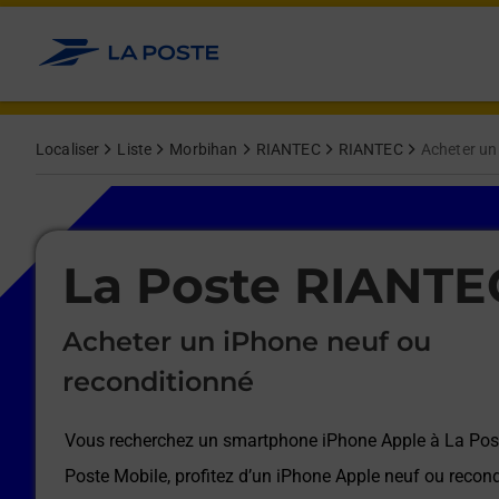
Le lien s'ouvre dans un nouvel onglet
Allez au contenu
Afficher ou masquer la réponse
Afficher ou masquer la réponse
Afficher ou masquer la réponse
Afficher ou masquer la réponse
Afficher ou masquer la réponse
Afficher ou masquer la réponse
Localiser
Liste
Morbihan
RIANTEC
RIANTEC
Acheter un
Le lien s'ouvre dans un nouvel onglet
La Poste RIANTE
Acheter un iPhone neuf ou
reconditionné
Vous recherchez un smartphone iPhone Apple à
La Pos
Poste Mobile, profitez d’un iPhone Apple neuf ou recond