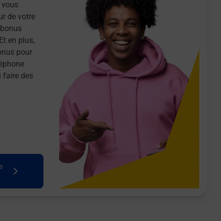
 vous
ur de votre
n bonus
Et en plus,
onus pour
léphone
 faire des
e