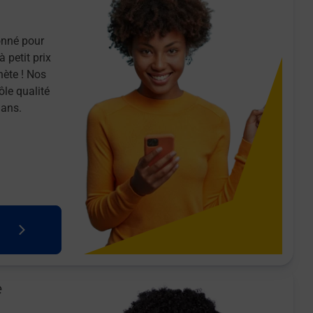
onné pour
 petit prix
nète ! Nos
ôle qualité
 ans.
e