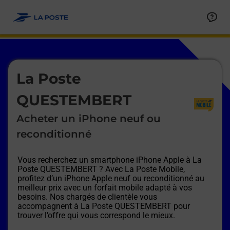
Le lien s'ouvre dans un nouvel onglet
Allez au contenu
Afficher ou masquer la réponse
Afficher ou masquer la réponse
Afficher ou masquer la réponse
Afficher ou masquer la réponse
Afficher ou masquer la réponse
Afficher ou masquer la réponse
Le lien s'ouvre dans un nouvel onglet
La Poste
QUESTEMBERT
Acheter un iPhone neuf ou
reconditionné
Vous recherchez un smartphone iPhone Apple à
La
Poste QUESTEMBERT
? Avec La Poste Mobile,
profitez d’un iPhone Apple neuf ou reconditionné au
meilleur prix avec un forfait mobile adapté à vos
besoins. Nos chargés de clientèle vous
accompagnent à
La Poste QUESTEMBERT
pour
trouver l’offre qui vous correspond le mieux.