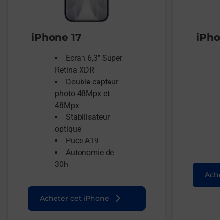
iPhone 17
iPho
Ecran 6,3’’ Super
Retina XDR
Double capteur
photo 48Mpx et
48Mpx
Stabilisateur
optique
Puce A19
Autonomie de
30h
Ache
Acheter cet iPhone