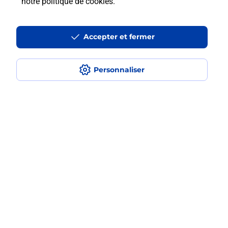
notre politique de cookies
.
Est-ce que je peux assurer mon
iPhone ?
Accepter et fermer
Personnaliser
Localiser
Liste
Morbihan
QUESTEMBERT
QUESTEMBERT
Acheter un iPhone neuf ou reconditionné
Plan du site
Accessibilité : partiellement conforme
Conditions contractuelles
Mentions légales