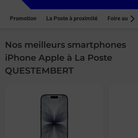
Promotion
La Poste à proximité
Foire aux q
Next
Nos meilleurs smartphones
iPhone Apple à La Poste
QUESTEMBERT