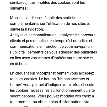
Questions fréquemment posées
similaires). Les finalités des cookies sont les
suivantes :
Mesure d’audience
: établir des statistiques
Quel réseau utilise La Poste Mobile ?
complémentaires sur l’utilisation de nos sites et
suivre la navigation.
Analyse et personnalisation
: analyser les parcours
Est-ce que je peux garder mon
clients et personnaliser en temps réel nos sites et
numéro de mobile gratuitement ?
communications en fonction de votre navigation.
Publicité
: permettre de vous adresser des publicités
Est-ce que je peux bénéficier de la 5G
en lien avec vos centres d’intérêts sur notre site et
avec La Poste Mobile ?
en dehors.
En cliquant sur "Accepter et fermer" vous acceptez
Est-ce que je peux utiliser mon forfait
à l’étranger avec La Poste Mobile ?
tous les cookies. Le bouton "Ne pas accepter et
fermer" vous permet d'indiquer votre refus et seuls
les cookies nécessaires au fonctionnement du site
Est-ce que je peux payer mon iPhone
seront déposés. Vous pouvez modifier vos choix à
en plusieurs fois avec La Poste Mobile
tout moment ou obtenir plus d'informations via
?