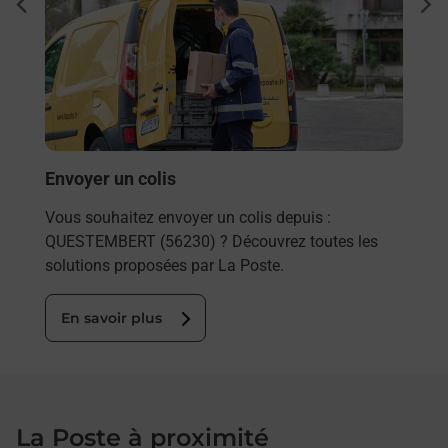
Ach
dent
sui
rieur
Vous
ez
de c
ste à
télé
de P
En
Envoyer un colis
Vous souhaitez envoyer un colis depuis :
QUESTEMBERT (56230) ? Découvrez toutes les
solutions proposées par La Poste.
En savoir plus
La Poste à proximité