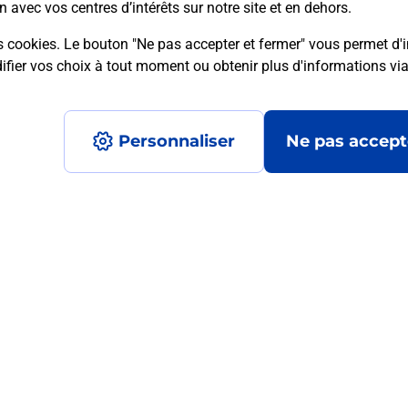
n avec vos centres d’intérêts sur notre site et en dehors.
s cookies. Le bouton "Ne pas accepter et fermer" vous permet d'i
fier vos choix à tout moment ou obtenir plus d'informations vi
mment posées
Personnaliser
Ne pas accept
médaillon d’alarme qu’est ce que c’est
tance classique ?
stance classique ?