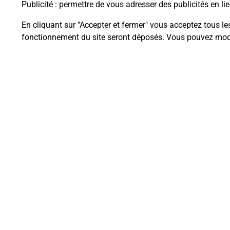
Publicité
: permettre de vous adresser des publicités en lie
En cliquant sur "Accepter et fermer" vous acceptez tous le
fonctionnement du site seront déposés. Vous pouvez modi
Questions fréque
La téléassistance classique avec 
Comment fonctionne la téléassis
Comment est installée la téléassi