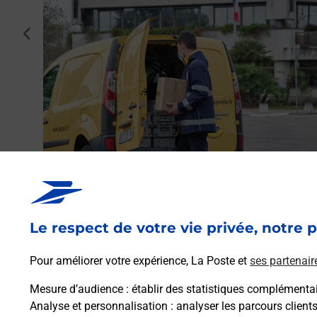
ntivy
cédent
.
Envoyer un colis
Vous souhaitez envoyer un colis depuis : PONTIVY
(56300) ? Découvrez toutes les solutions proposées pa
Le respect de votre vie privée, notre p
La Poste.
Pour améliorer votre expérience, La Poste et
ses partenair
En savoir plus
Mesure d’audience
: établir des statistiques complémentair
Analyse et personnalisation
: analyser les parcours client