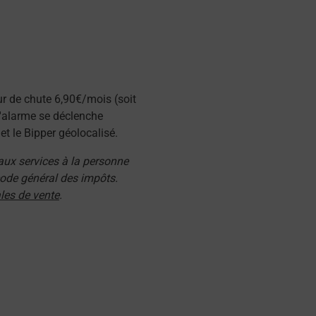
ur de chute 6,90€/mois (soit
l'alarme se déclenche
t le Bipper géolocalisé.
 aux services à la personne
 code général des impôts.
les de vente
.