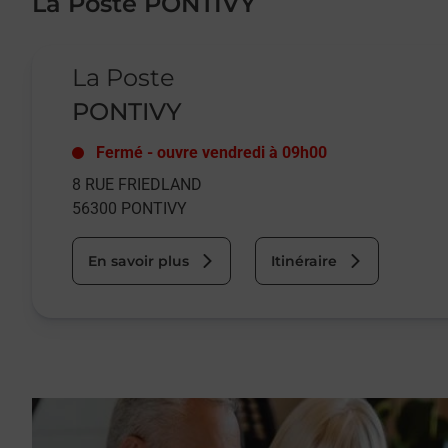
La Poste PONTIVY
Le lien s'ouvre dans un nouvel onglet
La Poste
PONTIVY
Fermé
-
ouvre vendredi à
09h00
8 RUE FRIEDLAND
56300
PONTIVY
En savoir plus
Itinéraire