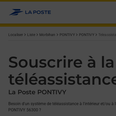
Allez au contenu
Afficher ou masquer la réponse
Afficher ou masquer la réponse
Afficher ou masquer la réponse
Localiser
Liste
Morbihan
PONTIVY
PONTIVY
Teleassist
Souscrire à la
téléassistanc
La Poste PONTIVY
Besoin d'un système de téléassistance à l'intérieur et/ou à l
PONTIVY 56300 ?