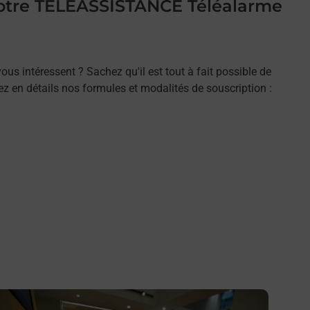
 votre TELEASSISTANCE Téléalarme
ous intéressent ? Sachez qu'il est tout à fait possible de
rez en détails nos formules et modalités de souscription :
n savoir plus
En savo