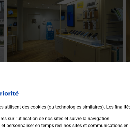
Acheter un iPhone neuf ou reconditionné
A
Vous recherchez un smartphone pas cher proche de chez
V
r
vous ? Découvrez notre offre de téléphones iPhone Apple
riorité
v
dans vos bureaux de Poste à PONTIVY (56300) !
S
es
utilisent des cookies (ou technologies similaires). Les finalité
(
En savoir plus
es sur l’utilisation de nos sites et suivre la navigation.
s et personnaliser en temps réel nos sites et communications en 