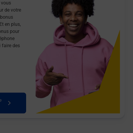
 vous
ur de votre
n bonus
Et en plus,
onus pour
léphone
 faire des
e