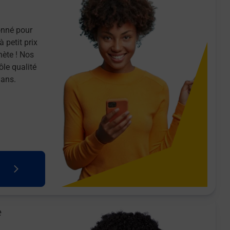
onné pour
 petit prix
nète ! Nos
ôle qualité
 ans.
e