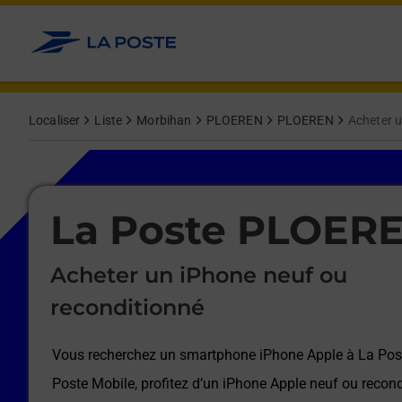
Le lien s'ouvre dans un nouvel onglet
Allez au contenu
Afficher ou masquer la réponse
Afficher ou masquer la réponse
Afficher ou masquer la réponse
Afficher ou masquer la réponse
Afficher ou masquer la réponse
Afficher ou masquer la réponse
Localiser
Liste
Morbihan
PLOEREN
PLOEREN
Acheter u
Le lien s'ouvre dans un nouvel onglet
La Poste PLOER
Acheter un iPhone neuf ou
reconditionné
Vous recherchez un smartphone iPhone Apple à
La Po
Poste Mobile, profitez d’un iPhone Apple neuf ou recond