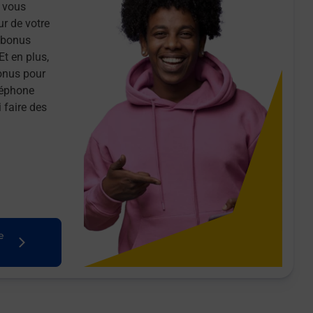
 vous
ur de votre
n bonus
Et en plus,
onus pour
léphone
 faire des
e