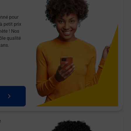
onné pour
 petit prix
nète ! Nos
ôle qualité
 ans.
e