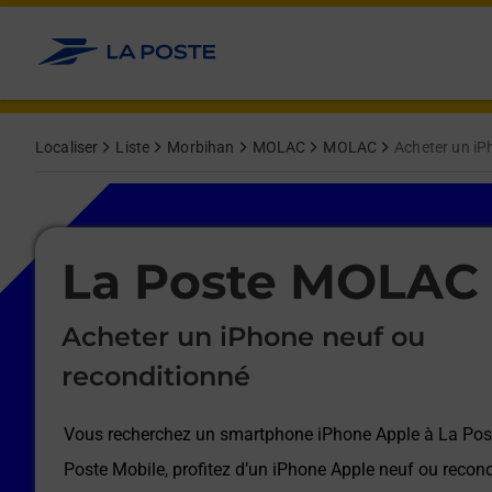
Le lien s'ouvre dans un nouvel onglet
Allez au contenu
Afficher ou masquer la réponse
Afficher ou masquer la réponse
Afficher ou masquer la réponse
Afficher ou masquer la réponse
Afficher ou masquer la réponse
Afficher ou masquer la réponse
Localiser
Liste
Morbihan
MOLAC
MOLAC
Acheter un iP
Le lien s'ouvre dans un nouvel onglet
La Poste MOLAC
Acheter un iPhone neuf ou
reconditionné
Vous recherchez un smartphone iPhone Apple à
La Po
Poste Mobile, profitez d’un iPhone Apple neuf ou recond