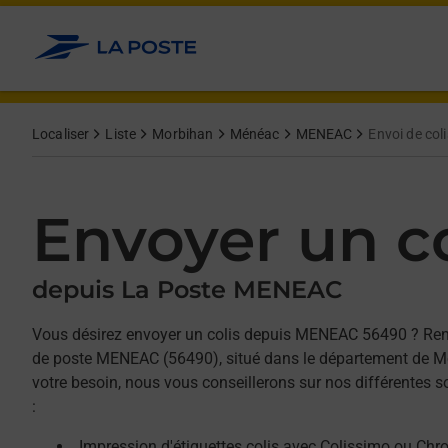
Allez au contenu
Afficher ou masquer la réponse
Afficher ou masquer la réponse
Afficher ou masquer la réponse
Localiser
Liste
Morbihan
Ménéac
MENEAC
Envoi de coli
Envoyer un co
depuis La Poste MENEAC
Vous désirez envoyer un colis depuis MENEAC 56490 ? Ren
de poste MENEAC (56490), situé dans le département de Mo
votre besoin, nous vous conseillerons sur nos différentes 
:
Impression d'étiquettes colis avec Colissimo ou Chr