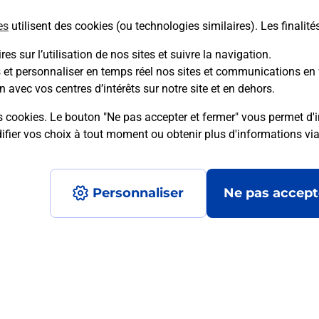
es
utilisent des cookies (ou technologies similaires). Les finalité
En savoir plus
es sur l’utilisation de nos sites et suivre la navigation.
s et personnaliser en temps réel nos sites et communications en 
n avec vos centres d’intérêts sur notre site et en dehors.
mment posées
s cookies. Le bouton "Ne pas accepter et fermer" vous permet d'i
fier vos choix à tout moment ou obtenir plus d'informations vi
é en ligne depuis votre boîte aux let
Personnaliser
Ne pas accept
re un retour chez un e-commerçant s
 prix ?