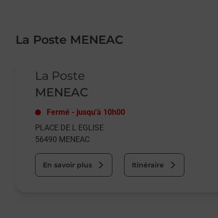
La Poste MENEAC
Le lien s'ouvre dans un nouvel onglet
La Poste
MENEAC
Fermé
-
jusqu'à
10h00
PLACE DE L EGLISE
56490
MENEAC
En savoir plus
Itinéraire