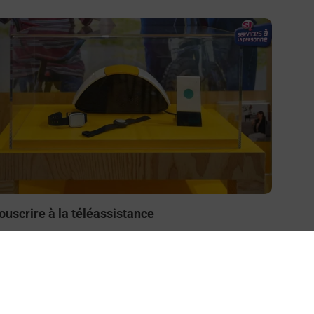
n savoir plus
ouscrire à la téléassistance
esoin d’un système de téléassistance à l’intérieur et/ou
 l’extérieur de votre domicile ? Découvrez les offres
éléalarme dans votre bureau de Poste à MENEAC.
En savoir plus