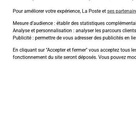
Pour améliorer votre expérience, La Poste et
ses partenair
Mesure d’audience
: établir des statistiques complémentair
Analyse et personnalisation
: analyser les parcours client
Publicité
: permettre de vous adresser des publicités en lie
Questions fréque
En cliquant sur "Accepter et fermer" vous acceptez tous le
fonctionnement du site seront déposés. Vous pouvez modi
Comment retourner un colis achet
Comment envoyer un colis ou fai
Envoyer un petit colis au meilleur