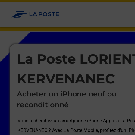
Le lien s'ouvre dans un nouvel onglet
Allez au contenu
Afficher ou masquer la réponse
Afficher ou masquer la réponse
Afficher ou masquer la réponse
Afficher ou masquer la réponse
Afficher ou masquer la réponse
Afficher ou masquer la réponse
Le lien s'ouvre dans un nouvel onglet
La Poste LORIEN
KERVENANEC
Acheter un iPhone neuf ou
reconditionné
Vous recherchez un smartphone iPhone Apple à
La Pos
KERVENANEC
? Avec La Poste Mobile, profitez d’un iP