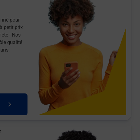
onné pour
 petit prix
nète ! Nos
ôle qualité
 ans.
e