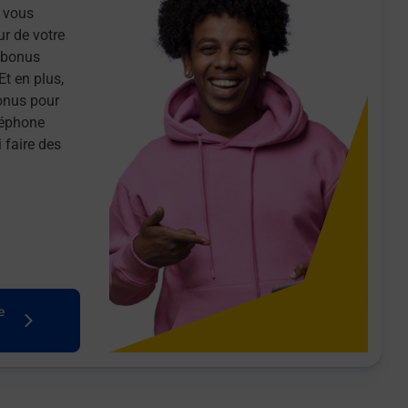
 vous
ur de votre
n bonus
Et en plus,
onus pour
léphone
 faire des
e