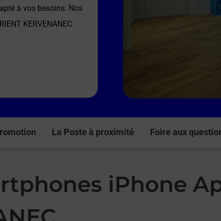
dapté à vos besoins. Nos
ORIENT KERVENANEC
romotion
La Poste à proximité
Foire aux questio
rtphones iPhone Ap
ANEC