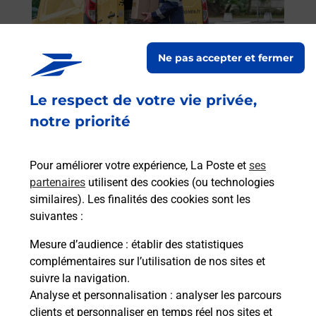
oste.
télé
Post
Ne pas accepter et fermer
En
Envoyer un colis
Le respect de votre vie privée,
Vous souhaitez envoyer un colis depuis : LORIENT
notre priorité
GRAND LARGE (56100) ? Découvrez toutes les
solutions proposées par La Poste.
Pour améliorer votre expérience, La Poste et
ses
En savoir plus
partenaires
utilisent des cookies (ou technologies
similaires). Les finalités des cookies sont les
suivantes :
Mesure d’audience
: établir des statistiques
Foire aux questions
complémentaires sur l’utilisation de nos sites et
suivre la navigation.
Analyse et personnalisation
: analyser les parcours
Quel âge minimum faut-il pour
clients et personnaliser en temps réel nos sites et