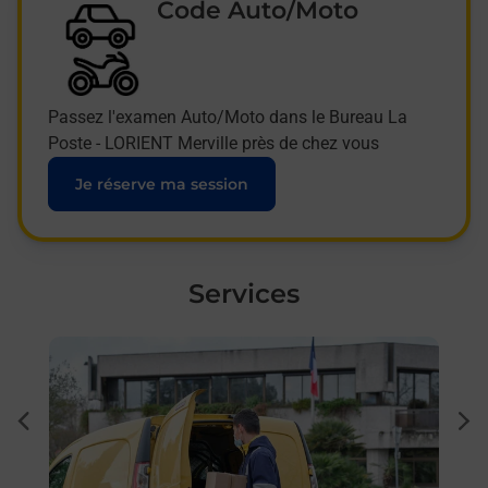
Code Auto/Moto
Passez l'examen Auto/Moto dans le Bureau La
Poste - LORIENT Merville près de chez vous
Je réserve ma session
Services
En savoir plus
En sa
Ache
dent
sui
 auto
Vous
le
de c