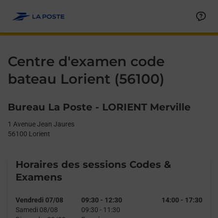
Le lien s'ouvre dans un nouvel onglet
Allez au contenu
Day of the Week
Get directions to Centre d&#39;examen code bateau at 1 Avenue
Afficher ou masquer la réponse
Afficher ou masquer la réponse
Afficher ou masquer la réponse
Afficher ou masquer la réponse
Hours
Centre d'examen code
bateau Lorient (56100)
Bureau La Poste - LORIENT Merville
1 Avenue Jean Jaures
56100
Lorient
Horaires des sessions Codes &
Examens
Vendredi 07/08
09:30
-
12:30
14:00
-
17:30
Samedi 08/08
09:30
-
11:30