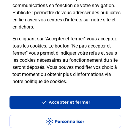
passer le permis bateau ?
communications en fonction de votre navigation.
Publicité
: permettre de vous adresser des publicités
en lien avec vos centres d’intérêts sur notre site et
Combien coûte le code bateau ?
en dehors.
Combien de temps est valable le
En cliquant sur "Accepter et fermer" vous acceptez
code bateau ?
tous les cookies. Le bouton "Ne pas accepter et
fermer" vous permet d'indiquer votre refus et seuls
les cookies nécessaires au fonctionnement du site
Peut-on passer le permis bateau
seront déposés. Vous pouvez modifier vos choix à
avec le CPF ?
tout moment ou obtenir plus d'informations via
notre politique de cookies
.
Localiser
Liste
Morbihan
LORIENT
LORIENT GRAND LARGE
Code Bateau
Accepter et fermer
Personnaliser