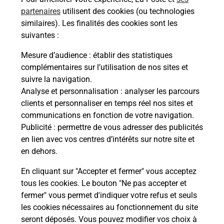
partenaires
utilisent des cookies (ou technologies
similaires). Les finalités des cookies sont les
À quel âge peut-on passer l'épreuve
théorique du permis de conduire ?
suivantes :
Mesure d’audience
: établir des statistiques
Comment avoir les résultats de
complémentaires sur l’utilisation de nos sites et
l'épreuve théorique du permis de
suivre la navigation.
conduire ?
Analyse et personnalisation
: analyser les parcours
clients et personnaliser en temps réel nos sites et
Combien de fautes sont autorisées à
communications en fonction de votre navigation.
l'épreuve théorique du permis de
Publicité
: permettre de vous adresser des publicités
conduire ?
en lien avec vos centres d’intérêts sur notre site et
en dehors.
En cliquant sur "Accepter et fermer" vous acceptez
tous les cookies. Le bouton "Ne pas accepter et
fermer" vous permet d'indiquer votre refus et seuls
les cookies nécessaires au fonctionnement du site
En Savoir Plus sur Le Palais
seront déposés. Vous pouvez modifier vos choix à