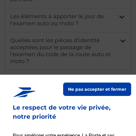
Les éléments à apporter le jour de
l'examen auto ou moto ?
Quelles sont les pièces d’identité
acceptées pour le passage de
l'examen du code de la route auto et
moto ?
Qu'est-ce qu'un NEPH ?
Ne pas accepter et fermer
Combien coûte l'examen de l'épreuve
théorique du permis de conduire ?
Le respect de votre vie privée,
notre priorité
Combien de temps dure l'examen de
l'épreuve théorique du permis de
conduire ?
Pour améliorer votre expérience, La Poste et
ses