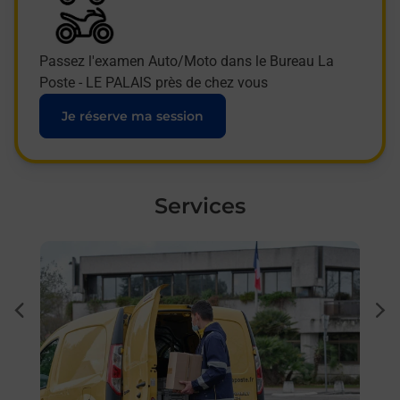
Passez l'examen Auto/Moto dans le Bureau La
Poste - LE PALAIS près de chez vous
Je réserve ma session
Services
En savoir plus
En sa
 Le
Ache
dent
sui
ar La
Vous
de c
télé