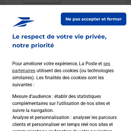
Malin !
Ne pas accepter et fermer
La Poste
Le respect de votre vie privée,
en ligne
notre priorité
Ouvert 24h/24
Pour améliorer votre expérience, La Poste et
ses
En savoir plus
partenaires
utilisent des cookies (ou technologies
similaires). Les finalités des cookies sont les
suivantes :
Recherchez un autre point de contact
Mesure d’audience
: établir des statistiques
complémentaires sur l’utilisation de nos sites et
suivre la navigation.
Analyse et personnalisation
: analyser les parcours
Questions fréquemment posées
clients et personnaliser en temps réel nos sites et