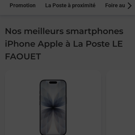
Promotion
La Poste à proximité
Foire aux q
Next
Nos meilleurs smartphones
iPhone Apple à La Poste LE
FAOUET