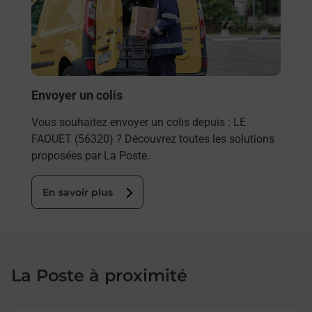
ez
de c
ste à
télé
de P
En
Envoyer un colis
Vous souhaitez envoyer un colis depuis : LE
FAOUET (56320) ? Découvrez toutes les solutions
proposées par La Poste.
En savoir plus
La Poste à proximité