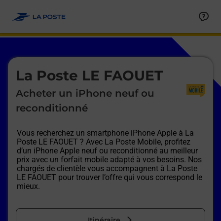
Le lien s'ouvre dans un nouvel onglet
Allez au contenu
Afficher ou masquer la réponse
Afficher ou masquer la réponse
Afficher ou masquer la réponse
Afficher ou masquer la réponse
Afficher ou masquer la réponse
Afficher ou masquer la réponse
Le lien s'ouvre dans un nouvel onglet
La Poste LE FAOUET
Acheter un iPhone neuf ou
reconditionné
Vous recherchez un smartphone iPhone Apple à
La
Poste LE FAOUET
? Avec La Poste Mobile, profitez
d’un iPhone Apple neuf ou reconditionné au meilleur
prix avec un forfait mobile adapté à vos besoins. Nos
chargés de clientèle vous accompagnent à
La Poste
LE FAOUET
pour trouver l’offre qui vous correspond le
mieux.
Itinéraire