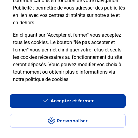
communications en fonction de votre navigation.
Publicité
: permettre de vous adresser des publicités
en lien avec vos centres d’intérêts sur notre site et
Quel réseau utilise La Poste Mobile ?
en dehors.
Est-ce que je peux garder mon
En cliquant sur "Accepter et fermer" vous acceptez
numéro de mobile gratuitement ?
tous les cookies. Le bouton "Ne pas accepter et
fermer" vous permet d'indiquer votre refus et seuls
les cookies nécessaires au fonctionnement du site
Est-ce que je peux bénéficier de la 5G
avec La Poste Mobile ?
seront déposés. Vous pouvez modifier vos choix à
tout moment ou obtenir plus d'informations via
notre politique de cookies
.
Est-ce que je peux utiliser mon forfait
à l’étranger avec La Poste Mobile ?
Accepter et fermer
Est-ce que je peux payer mon iPhone
en plusieurs fois avec La Poste Mobile
?
Personnaliser
Est-ce que je peux assurer mon