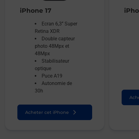
iPhone 17
iPho
Ecran 6,3’’ Super
Retina XDR
Double capteur
photo 48Mpx et
48Mpx
Stabilisateur
optique
Puce A19
Autonomie de
30h
Ache
Acheter cet iPhone